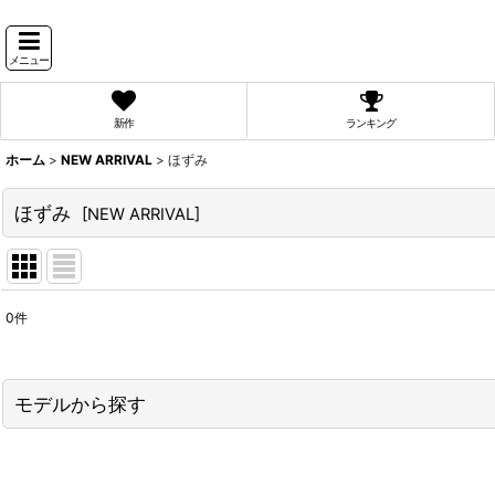
メニュー
新作
ランキング
ホーム
>
NEW ARRIVAL
>
ほずみ
ほずみ
[
NEW ARRIVAL
]
0
件
表示数
:
並び順
:
モデルから探す
PyunA.(ぴょな)