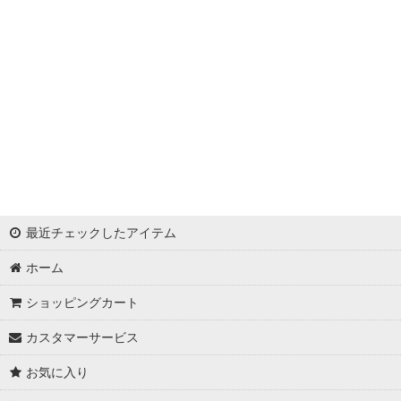
浦西ひかる
ゆめ
かとみか
AN
みみ
Minori
最近チェックしたアイテム
華
ホーム
杉山佳那惠
ショッピングカート
真優川咲
カスタマーサービス
KAREN
お気に入り
RiRi