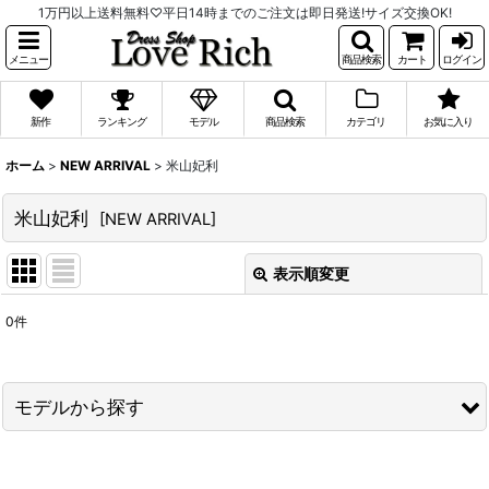
1万円以上送料無料♡平日14時までのご注文は即日発送!サイズ交換OK!
メニュー
商品検索
カート
ログイン
新作
ランキング
モデル
商品検索
カテゴリ
お気に入り
ホーム
>
NEW ARRIVAL
>
米山妃利
米山妃利
[
NEW ARRIVAL
]
表示順変更
閉じる
0
件
表示数
:
並び順
:
モデルから探す
絞り込む
PyunA.(ぴょな)