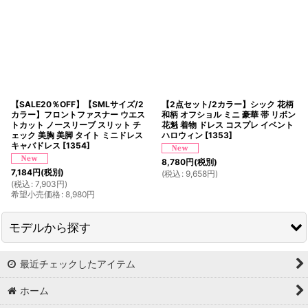
【SALE20％OFF】【SMLサイズ/2
【2点セット/2カラー】シック 花柄
カラー】フロントファスナー ウエス
和柄 オフショル ミニ 豪華 帯 リボン
トカット ノースリーブ スリット チ
花魁 着物 ドレス コスプレ イベント
ェック 美胸 美脚 タイト ミニドレス
ハロウィン
[
1353
]
キャバドレス
[
1354
]
8,780
円
(税別)
7,184
円
(税別)
(
税込
:
9,658
円
)
(
税込
:
7,903
円
)
希望小売価格
:
8,980
円
モデルから探す
最近チェックしたアイテム
PyunA.(ぴょな)
ホーム
浦西ひかる