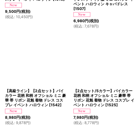
ベント ハロウィン キャバドレス
[
1507
]
9,500
円
(税別)
(
税込
:
10,450
円
)
6,980
円
(税別)
(
税込
:
7,678
円
)
【高級ライン】【2点セット】バイ
【2点セット/5カラー】バイカラー
カラー 花柄 和柄 オフショル ミニ 豪
花柄 和柄 オフショル ミニ 豪華 帯
華 帯 リボン 花魁 着物 ドレス コス
リボン 花魁 着物 ドレス コスプレ イ
プレ イベント ハロウィン
[
1542
]
ベント ハロウィン
[
1525
]
8,980
円
(税別)
7,980
円
(税別)
(
税込
:
9,878
円
)
(
税込
:
8,778
円
)