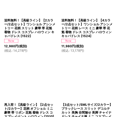
送料無料！【高級ライン】【2カラ
送料無料！【高級ライン】【4カラ
ー/2点セット】ワンショル アシンメ
ー/2点セット】ワンショル アシンメ
トリー 花柄 スリット 豪華 帯 花魁
トリー 花柄 レース ミニ 豪華 帯 花
着物 ドレス コスプレ ハロウィン キ
魁 着物 ドレス コスプレ ハロウィン
ャバドレス
[
1522
]
キャバドレス
[
1524
]
12,980
円
(税別)
11,980
円
(税別)
(
税込
:
14,278
円
)
(
税込
:
13,178
円
)
再入荷！【高級ライン】【2点セッ
【3点セット/SMLサイズ/2カラー】
ト/2カラー】花柄 オフショル ミニ
ブラックレース スリット デコルテ
豪華 帯 リボン 花魁 着物 ドレス コ
カット 美胸 谷間魅せ 美脚 チャイナ
スプレ イベント ハロウィン
[
1510
]
ドレス チャイナ服 ミニ コスプレ イ