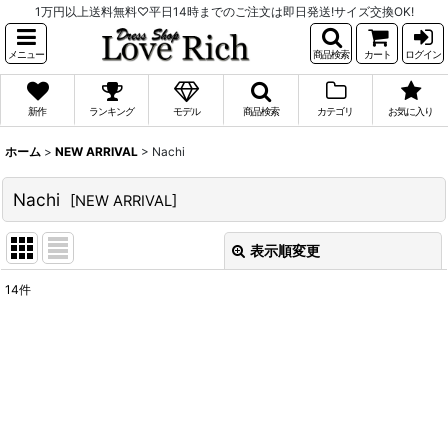
1万円以上送料無料♡平日14時までのご注文は即日発送!サイズ交換OK!
メニュー
商品検索
カート
ログイン
新作
ランキング
モデル
商品検索
カテゴリ
お気に入り
ホーム
>
NEW ARRIVAL
>
Nachi
Nachi
[
NEW ARRIVAL
]
表示順変更
閉じる
14
件
表示数
:
並び順
:
絞り込む