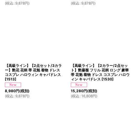
(
税込
:
9,878
円
)
(
税込
:
9,878
円
)
【高級ライン】【2点セット/3カラ
【高級ライン】【2カラー/2点セッ
ー】艶花 花柄 帯 花魁 着物 ドレス
ト】艶薔薇 フリル 花柄 ロング 豪華
コスプレ ハロウィン キャバドレス
帯 花魁 着物 ドレス コスプレ ハロウ
[
1513
]
ィン キャバドレス
[
1530
]
8,980
円
(税別)
15,280
円
(税別)
(
税込
:
9,878
円
)
(
税込
:
16,808
円
)