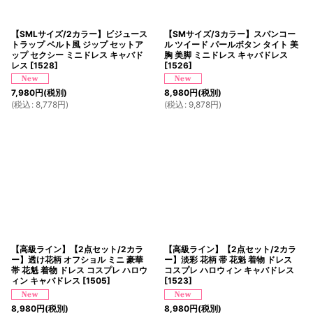
【SMLサイズ/2カラー】ビジュース
【SMサイズ/3カラー】スパンコー
トラップ ベルト風 ジップ セットア
ル ツイード パールボタン タイト 美
ップ セクシー ミニドレス キャバド
胸 美脚 ミニドレス キャバドレス
レス
[
1528
]
[
1526
]
7,980
円
(税別)
8,980
円
(税別)
(
税込
:
8,778
円
)
(
税込
:
9,878
円
)
【高級ライン】【2点セット/2カラ
【高級ライン】【2点セット/2カラ
ー】透け花柄 オフショル ミニ 豪華
ー】淡彩 花柄 帯 花魁 着物 ドレス
帯 花魁 着物 ドレス コスプレ ハロウ
コスプレ ハロウィン キャバドレス
ィン キャバドレス
[
1505
]
[
1523
]
8,980
円
(税別)
8,980
円
(税別)