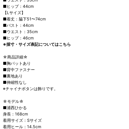
■ヒップ：44cm
【Lサイズ】
■着丈：脇下51〜74cm
■バスト：44cm
■ウエスト：35cm
■ヒップ：46cm
※採寸・サイズ表記についてはこちら
☆商品詳細☆
■胸パットあり
■背中ファスナー
■裏地あり
■伸縮性なし
※チャイナボタンは飾りです。
☆モデル☆
■浦西ひかる
身長：168cm
着用サイズ：Sサイズ
着用ヒール：14.5cm