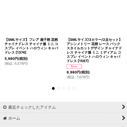
【SMLサイズ】フレア 扇子柄 花柄
【SMLサイズ/3カラー/2点セット】
チャイナドレス チャイナ服 ミニ コ
アシンメトリー 花柄 レース バック
スプレ イベント ハロウィン キャバ
スタイルカットデザイン チャイナド
ドレス
[
1374
]
レス チャイナ服 ミニ ミディアム コ
スプレ イベント ハロウィン キャバ
5,980
円
(税別)
ドレス
[
1567
]
(
税込
:
6,578
円
)
6,980
円
(税別)
(
税込
:
7,678
円
)
最近チェックしたアイテム
ホーム