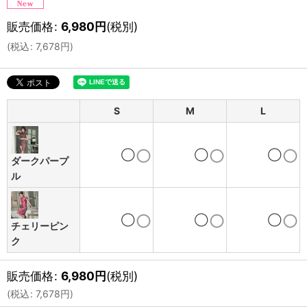
販売価格
:
6,980
円
(税別)
(
税込
:
7,678
円
)
S
M
L
◯
◯
◯
ダークパープ
ル
◯
◯
◯
チェリーピン
ク
販売価格
:
6,980
円
(税別)
(
税込
:
7,678
円
)