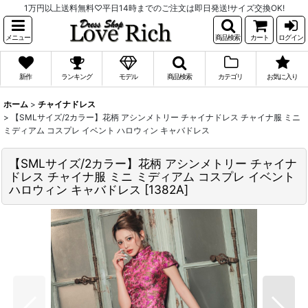
1万円以上送料無料♡平日14時までのご注文は即日発送!サイズ交換OK!
メニュー
商品検索
カート
ログイン
新作
ランキング
モデル
商品検索
カテゴリ
お気に入り
ホーム
>
チャイナドレス
>
【SMLサイズ/2カラー】花柄 アシンメトリー チャイナドレス チャイナ服 ミニ
ミディアム コスプレ イベント ハロウィン キャバドレス
【SMLサイズ/2カラー】花柄 アシンメトリー チャイナ
ドレス チャイナ服 ミニ ミディアム コスプレ イベント
ハロウィン キャバドレス
[
1382A
]