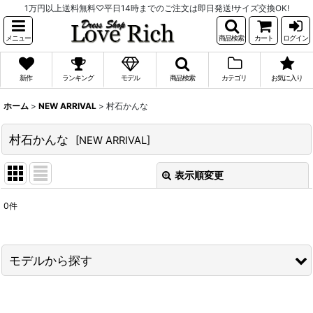
1万円以上送料無料♡平日14時までのご注文は即日発送!サイズ交換OK!
メニュー
商品検索
カート
ログイン
新作
ランキング
モデル
商品検索
カテゴリ
お気に入り
ホーム
>
NEW ARRIVAL
>
村石かんな
村石かんな
[
NEW ARRIVAL
]
表示順変更
閉じる
0
件
表示数
:
並び順
:
モデルから探す
絞り込む
PyunA.(ぴょな)