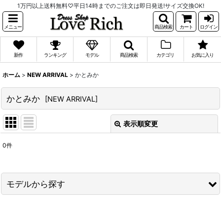
1万円以上送料無料♡平日14時までのご注文は即日発送!サイズ交換OK!
メニュー
商品検索
カート
ログイン
新作
ランキング
モデル
商品検索
カテゴリ
お気に入り
ホーム
>
NEW ARRIVAL
>
かとみか
かとみか
[
NEW ARRIVAL
]
表示順変更
閉じる
0
件
表示数
:
並び順
:
モデルから探す
絞り込む
PyunA.(ぴょな)