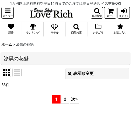
1万円以上送料無料♡平日14時までのご注文は即日発送!サイズ交換OK!
メニュー
商品検索
カート
ログイン
新作
ランキング
モデル
商品検索
カテゴリ
お気に入り
ホーム
>
漆黒の花魁
漆黒の花魁
表示順変更
閉じる
86
件
表示数
:
1
2
次
»
並び順
:
絞り込む