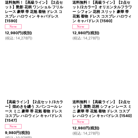
送料無料！【高級ライン】【2点セ
送料無料！【高級ライン】【2点セ
ット】艶影 花柄 ワンショル フリル
ット/2カラー】オリエンタルフラワ
レース 豪華 帯 花魁 着物 ドレス コ
ー シフォン 花柄 スリット 豪華 帯
スプレ ハロウィン キャバドレス
花魁 着物 ドレス コスプレ ハロウィ
[
1590
]
ン キャバドレス
[
1560
]
12,980
円
(税別)
12,980
円
(税別)
(
税込
:
14,278
円
)
(
税込
:
14,278
円
)
【高級ライン】【2点セット/3カラ
送料無料！【高級ライン】【2点セ
ー】煌めきを纏う スパンコール レ
ット】雅艶 花柄 シフォン レース ミ
ース ミニ 豪華 帯 花魁 着物 ドレス
ニ 豪華 帯 花魁 着物 ドレス コスプ
コスプレ ハロウィン キャバドレス
レ ハロウィン キャバドレス
[
1540
]
[
1547
]
12,980
円
(税別)
9,980
円
(税別)
(
税込
:
14,278
円
)
(
税込
:
10,978
円
)