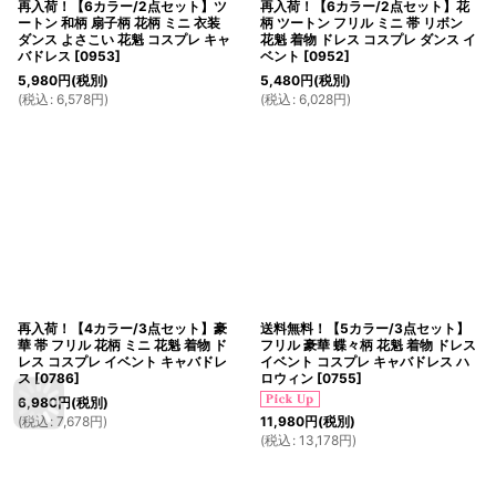
再入荷！【6カラー/2点セット】ツ
再入荷！【6カラー/2点セット】花
ートン 和柄 扇子柄 花柄 ミニ 衣装
柄 ツートン フリル ミニ 帯 リボン
ダンス よさこい 花魁 コスプレ キャ
花魁 着物 ドレス コスプレ ダンス イ
バドレス
[
0953
]
ベント
[
0952
]
5,980
円
(税別)
5,480
円
(税別)
(
税込
:
6,578
円
)
(
税込
:
6,028
円
)
再入荷！【4カラー/3点セット】豪
送料無料！【5カラー/3点セット】
華 帯 フリル 花柄 ミニ 花魁 着物 ド
フリル 豪華 蝶々柄 花魁 着物 ドレス
レス コスプレ イベント キャバドレ
イベント コスプレ キャバドレス ハ
ス
[
0786
]
ロウィン
[
0755
]
6,980
円
(税別)
(
税込
:
7,678
円
)
11,980
円
(税別)
(
税込
:
13,178
円
)