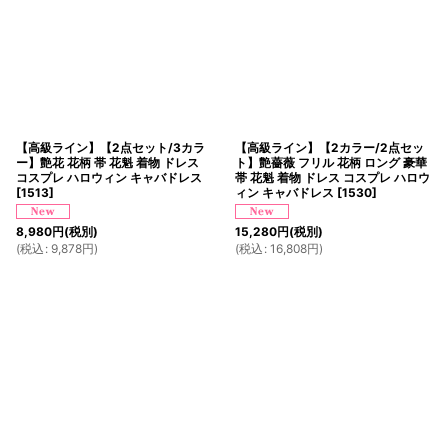
【高級ライン】【2点セット/3カラ
【高級ライン】【2カラー/2点セッ
ー】艶花 花柄 帯 花魁 着物 ドレス
ト】艶薔薇 フリル 花柄 ロング 豪華
コスプレ ハロウィン キャバドレス
帯 花魁 着物 ドレス コスプレ ハロウ
[
1513
]
ィン キャバドレス
[
1530
]
8,980
円
(税別)
15,280
円
(税別)
(
税込
:
9,878
円
)
(
税込
:
16,808
円
)