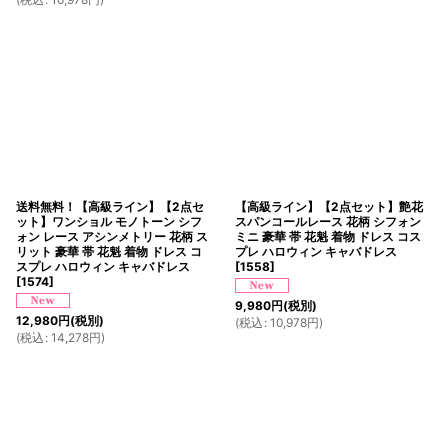
送料無料！【高級ライン】【2点セ
【高級ライン】【2点セット】艶花
ット】ワンショル モノトーン シフ
スパンコールレース 花柄 シフォン
ォン レース アシンメトリー 花柄 ス
ミニ 豪華 帯 花魁 着物 ドレス コス
リット 豪華 帯 花魁 着物 ドレス コ
プレ ハロウィン キャバドレス
スプレ ハロウィン キャバドレス
[
1558
]
[
1574
]
9,980
円
(税別)
12,980
円
(税別)
(
税込
:
10,978
円
)
(
税込
:
14,278
円
)