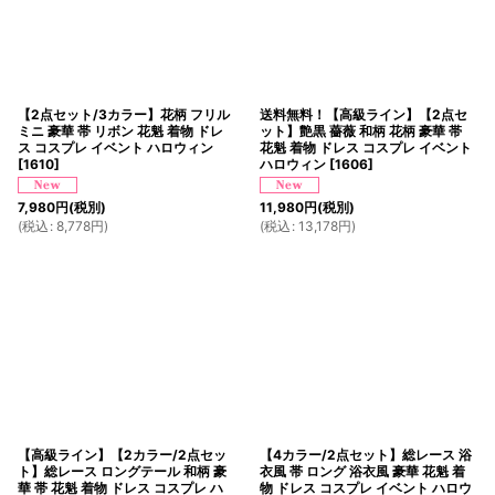
【2点セット/3カラー】花柄 フリル
送料無料！【高級ライン】【2点セ
ミニ 豪華 帯 リボン 花魁 着物 ドレ
ット】艶黒 薔薇 和柄 花柄 豪華 帯
ス コスプレ イベント ハロウィン
花魁 着物 ドレス コスプレ イベント
[
1610
]
ハロウィン
[
1606
]
7,980
円
(税別)
11,980
円
(税別)
(
税込
:
8,778
円
)
(
税込
:
13,178
円
)
【高級ライン】【2カラー/2点セッ
【4カラー/2点セット】総レース 浴
ト】総レース ロングテール 和柄 豪
衣風 帯 ロング 浴衣風 豪華 花魁 着
華 帯 花魁 着物 ドレス コスプレ ハ
物 ドレス コスプレ イベント ハロウ