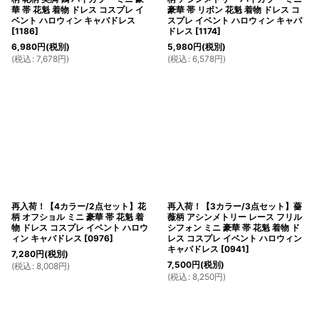
華 帯 花魁 着物 ドレス コスプレ イ
豪華 帯 リボン 花魁 着物 ドレス コ
ベント ハロウィン キャバドレス
スプレ イベント ハロウィン キャバ
[
1186
]
ドレス
[
1174
]
6,980
円
(税別)
5,980
円
(税別)
(
税込
:
7,678
円
)
(
税込
:
6,578
円
)
再入荷！【4カラー/2点セット】花
再入荷！【3カラー/3点セット】薔
柄 オフショル ミニ 豪華 帯 花魁 着
薇柄 アシンメトリー レース フリル
物 ドレス コスプレ イベント ハロウ
シフォン ミニ 豪華 帯 花魁 着物 ド
ィン キャバドレス
[
0976
]
レス コスプレ イベント ハロウィン
キャバドレス
[
0941
]
7,280
円
(税別)
7,500
円
(税別)
(
税込
:
8,008
円
)
(
税込
:
8,250
円
)