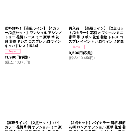
送料無料！【高級ライン】【4カラ
再入荷！【高級ライン】【2点セッ
ー/2点セット】ワンショル アシンメ
ト/2カラー】花柄 オフショル ミニ
トリー 花柄 レース ミニ 豪華 帯 花
豪華 帯 リボン 花魁 着物 ドレス コ
魁 着物 ドレス コスプレ ハロウィン
スプレ イベント ハロウィン
[
1510
]
キャバドレス
[
1524
]
9,500
円
(税別)
11,980
円
(税別)
(
税込
:
10,450
円
)
(
税込
:
13,178
円
)
【高級ライン】【2点セット】バイ
【2点セット】バイカラー 鶴柄 和柄
カラー 花柄 和柄 オフショル ミニ 豪
花柄 ロング オフショル 豪華 花魁 着