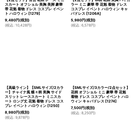
スカート オフショル 美胸 美脚 豪華
ラー ミニ 豪華 帯 花魁 着物 ドレス
帯 花魁 着物 ドレス コスプレ イベン
コスプレ イベント ハロウィン キャ
ト ハロウィン
[
1279
]
バドレス
[
1206A
]
9,480
円
(税別)
5,980
円
(税別)
(
税込
:
10,428
円
)
(
税込
:
6,578
円
)
【高級ライン】【SMLサイズ/2カラ
【SMLサイズ/3カラー/2点セット】
ー】チャイナ風 蝶々柄 美胸 サイド
花柄 オフショル ミニ 豪華 帯 花魁
スリット レーススカート ミニスカ
着物 ドレス コスプレ イベント ハロ
ート ロング丈 花魁 着物 ドレス コス
ウィン キャバドレス
[
1274
]
プレ イベント ハロウィン
[
1250
]
7,500
円
(税別)
8,980
円
(税別)
(
税込
:
8,250
円
)
(
税込
:
9,878
円
)