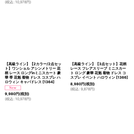
(
税込
:
10,978
円
)
【高級ライン】【2カラー/2点セッ
【高級ライン】【3点セット】花柄
ト】ワンショル アシンメトリー 花
レース フレアスリーブ ミニスカー
柄 レース ロングinミニスカート 豪
ト ロング 豪華 花魁 着物 ドレス コ
華 帯 花魁 着物 ドレス コスプレ ハ
スプレ イベント ハロウィン
[
1366
]
ロウィン キャバドレス
[
1364
]
8,980
円
(税別)
(
税込
:
9,878
円
)
9,980
円
(税別)
(
税込
:
10,978
円
)