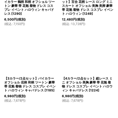
イカラー 鶴柄 和柄 オフショル ツー
ット】百合 花柄 レース ロング ミニ
トン 豪華 帯 花魁 着物 ドレス コス
スカート オフショル 美胸 美脚 豪華
プレ イベント ハロウィン キャバド
帯 花魁 着物 ドレス コスプレ イベン
レス
[
1290
]
ト ハロウィン
[
1249
]
6,500
円
(税別)
12,480
円
(税別)
(
税込
:
7,150
円
)
(
税込
:
13,728
円
)
【3カラー/2点セット】バイカラー
【4カラー/2点セット】総レース ミ
オフショル 花柄 和柄 ツートン 豪華
ニ オフショル 美胸 豪華 帯 花魁 着
帯 花魁 着物 ドレス コスプレ イベン
物 ドレス コスプレ イベント ハロウ
ト ハロウィン キャバドレス
[
1185
]
ィン キャバドレス
[
1224
]
6,980
円
(税別)
6,980
円
(税別)
(
税込
:
7,678
円
)
(
税込
:
7,678
円
)