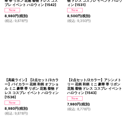
華 帯 リボン 花魁 着物 ドレス コス
物 ドレス コスプレ イベント ハロウ
プレ イベント ハロウィン
[
1542
]
ィン
[
1531
]
8,980
円
(税別)
8,500
円
(税別)
(
税込
:
9,878
円
)
(
税込
:
9,350
円
)
【高級ライン】【2点セット/3カラ
【2点セット/2カラー】アシンメト
ー】バイカラー 花柄 和柄 オフショ
リー 花柄 和柄 ミニ 豪華 帯 リボン
ル ミニ 豪華 帯 リボン 花魁 着物 ド
花魁 着物 ドレス コスプレ イベント
レス コスプレ イベント ハロウィン
ハロウィン
[
1543
]
[
1536
]
7,980
円
(税別)
8,980
円
(税別)
(
税込
:
8,778
円
)
(
税込
:
9,878
円
)