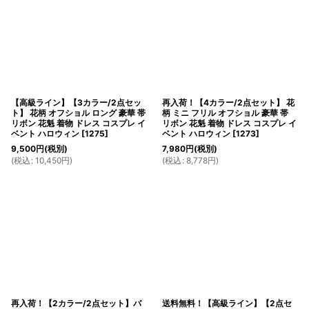
【高級ライン】【3カラー/2点セッ
再入荷！【4カラー/2点セット】 花
ト】 花柄 オフショル ロング 豪華 帯
柄 ミニ フリル オフショル 豪華 帯
リボン 花魁 着物 ドレス コスプレ イ
リボン 花魁 着物 ドレス コスプレ イ
ベント ハロウィン
[
1275
]
ベント ハロウィン
[
1273
]
9,500
円
(税別)
7,980
円
(税別)
(
税込
:
10,450
円
)
(
税込
:
8,778
円
)
再入荷！【2カラー/2点セット】バ
送料無料！【高級ライン】【2点セ