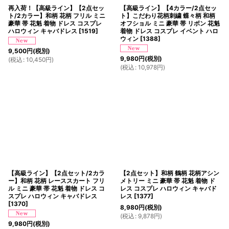
再入荷！【高級ライン】【2点セッ
【高級ライン】【4カラー/2点セッ
ト/2カラー】和柄 花柄 フリル ミニ
ト】こだわり花柄刺繍 蝶々柄 和柄
豪華 帯 花魁 着物 ドレス コスプレ
オフショル ミニ 豪華 帯 リボン 花魁
ハロウィン キャバドレス
[
1519
]
着物 ドレス コスプレ イベント ハロ
ウィン
[
1388
]
9,500
円
(税別)
9,980
円
(税別)
(
税込
:
10,450
円
)
(
税込
:
10,978
円
)
【高級ライン】【2点セット/2カラ
【2点セット】和柄 鶴柄 花柄アシン
ー】和柄 花柄 レーススカート フリ
メトリー ミニ 豪華 帯 花魁 着物 ド
ル ミニ 豪華 帯 花魁 着物 ドレス コ
レス コスプレ ハロウィン キャバド
スプレ ハロウィン キャバドレス
レス
[
1377
]
[
1370
]
8,980
円
(税別)
(
税込
:
9,878
円
)
9,980
円
(税別)