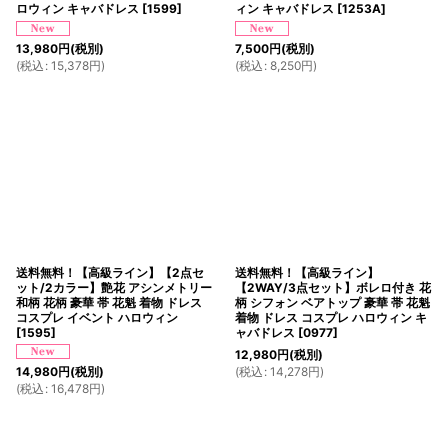
ロウィン キャバドレス
[
1599
]
ィン キャバドレス
[
1253A
]
13,980
円
(税別)
7,500
円
(税別)
(
税込
:
15,378
円
)
(
税込
:
8,250
円
)
送料無料！【高級ライン】【2点セ
送料無料！【高級ライン】
ット/2カラー】艶花 アシンメトリー
【2WAY/3点セット】ボレロ付き 花
和柄 花柄 豪華 帯 花魁 着物 ドレス
柄 シフォン ベアトップ 豪華 帯 花魁
コスプレ イベント ハロウィン
着物 ドレス コスプレ ハロウィン キ
[
1595
]
ャバドレス
[
0977
]
12,980
円
(税別)
(
税込
:
14,278
円
)
14,980
円
(税別)
(
税込
:
16,478
円
)