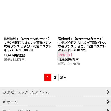
送料無料！【5カラー/2点セット】
送料無料！【6カラー/2点セット】
サテン和柄フリルロング着物ドレス
サテン和柄フリルロング着物ドレス
衣装 ダンス よさこい 花魁 コスプレ
衣装 ダンス よさこい 花魁 コスプレ
キャバドレス
[
0680
]
キャバドレス
[
0712
]
11,980
円
(税別)
(
税込
:
13,178
円
)
11,980
円
(税別)
(
税込
:
13,178
円
)
1
2
次
»
最近チェックしたアイテム
ホーム