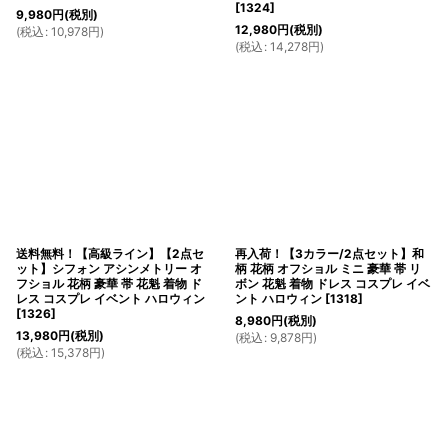
[
1324
]
9,980
円
(税別)
12,980
円
(税別)
(
税込
:
10,978
円
)
(
税込
:
14,278
円
)
送料無料！【高級ライン】【2点セ
再入荷！【3カラー/2点セット】和
ット】シフォン アシンメトリー オ
柄 花柄 オフショル ミニ 豪華 帯 リ
フショル 花柄 豪華 帯 花魁 着物 ド
ボン 花魁 着物 ドレス コスプレ イベ
レス コスプレ イベント ハロウィン
ント ハロウィン
[
1318
]
[
1326
]
8,980
円
(税別)
13,980
円
(税別)
(
税込
:
9,878
円
)
(
税込
:
15,378
円
)