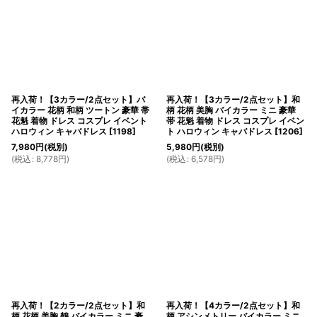
再入荷！【3カラー/2点セット】バ
再入荷！【3カラー/2点セット】和
イカラー 花柄 和柄 ツートン 豪華 帯
柄 花柄 美胸 バイカラー ミニ 豪華
花魁 着物 ドレス コスプレ イベント
帯 花魁 着物 ドレス コスプレ イベン
ハロウィン キャバドレス
[
1198
]
ト ハロウィン キャバドレス
[
1206
]
7,980
円
(税別)
5,980
円
(税別)
(
税込
:
8,778
円
)
(
税込
:
6,578
円
)
再入荷！【2カラー/2点セット】和
再入荷！【4カラー/2点セット】和
柄 花柄 美胸 鶴 バイカラー ミニ 豪
柄 アシンメトリー バイカラー ミニ