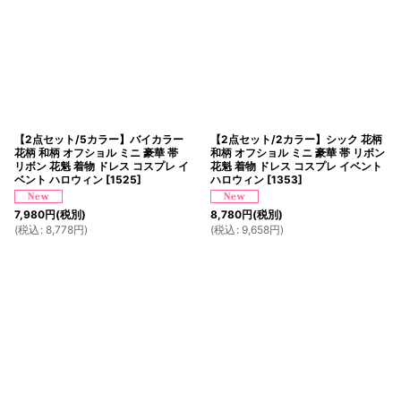
【2点セット/5カラー】バイカラー
【2点セット/2カラー】シック 花柄
花柄 和柄 オフショル ミニ 豪華 帯
和柄 オフショル ミニ 豪華 帯 リボン
リボン 花魁 着物 ドレス コスプレ イ
花魁 着物 ドレス コスプレ イベント
ベント ハロウィン
[
1525
]
ハロウィン
[
1353
]
7,980
円
(税別)
8,780
円
(税別)
(
税込
:
8,778
円
)
(
税込
:
9,658
円
)