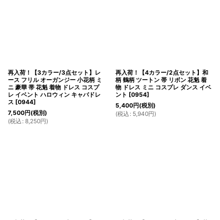
再入荷！【3カラー/3点セット】レ
再入荷！【4カラー/2点セット】和
ース フリル オーガンジー 小花柄 ミ
柄 鶴柄 ツートン 帯 リボン 花魁 着
ニ 豪華 帯 花魁 着物 ドレス コスプ
物 ドレス ミニ コスプレ ダンス イベ
レ イベント ハロウィン キャバドレ
ント
[
0954
]
ス
[
0944
]
5,400
円
(税別)
7,500
円
(税別)
(
税込
:
5,940
円
)
(
税込
:
8,250
円
)