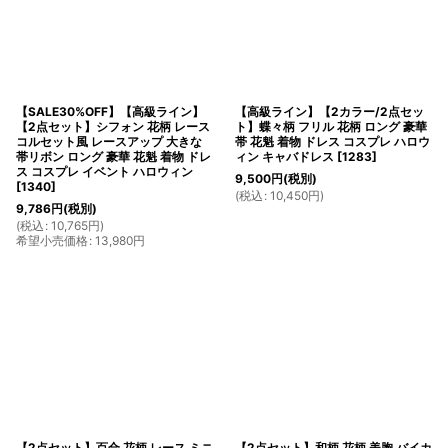
【SALE30%OFF】【高級ライン】
【高級ライン】【2カラー/2点セッ
【2点セット】シフォン 花柄 レース
ト】蝶々柄 フリル 花柄 ロング 豪華
コルセット風 レースアップ 大きな
帯 花魁 着物 ドレス コスプレ ハロウ
帯リボン ロング 豪華 花魁 着物 ドレ
ィン キャバドレス
[
1283
]
ス コスプレ イベント ハロウィン
9,500
円
(税別)
[
1340
]
(
税込
:
10,450
円
)
9,786
円
(税別)
(
税込
:
10,765
円
)
希望小売価格
:
13,980
円
【2点セット】百合 花柄 レース ミニ
【2点セット】和柄 花柄 美胸 バイカ