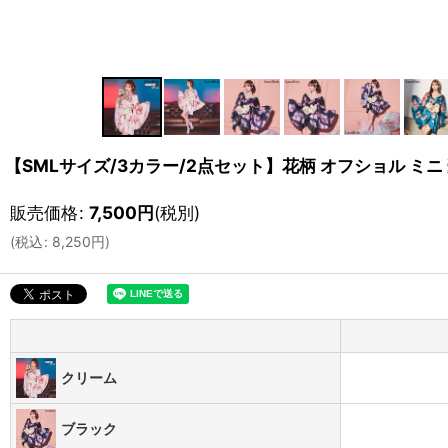
【SMLサイズ/3カラー/2点セット】花柄 オフショル ミニ 
販売価格
:
7,500
円
(税別)
(
税込
:
8,250
円
)
クリーム
ブラック