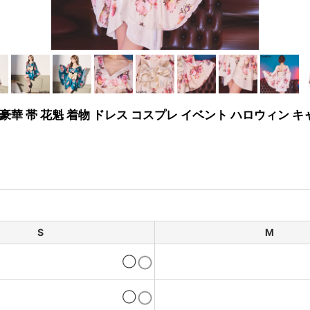
豪華 帯 花魁 着物 ドレス コスプレ イベント ハロウィン 
S
M
◯
◯