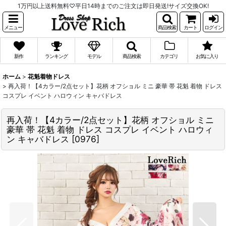
1万円以上送料無料♡平日14時までのご注文は即日発送!サイズ交換OK!
メニュー
商品検索
カート
ログイン
新作
ランキング
モデル
商品検索
カテゴリ
お気に入り
ホーム
>
花魁着物ドレス
>
再入荷！【4カラー/2点セット】花柄 オフショル ミニ 豪華 帯 花魁 着物 ドレス
コスプレ イベント ハロウィン キャバドレス
再入荷！【4カラー/2点セット】花柄 オフショル ミニ
豪華 帯 花魁 着物 ドレス コスプレ イベント ハロウィ
ン キャバドレス
[
0976
]