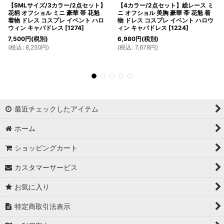
【SMLサイズ/3カラー/2点セット】
【4カラー/2点セット】総レース ミ
花柄 オフショル ミニ 豪華 帯 花魁
ニ オフショル 美胸 豪華 帯 花魁 着
着物 ドレス コスプレ イベント ハロ
物 ドレス コスプレ イベント ハロウ
ウィン キャバドレス
[
1274
]
ィン キャバドレス
[
1224
]
7,500
円
(税別)
6,980
円
(税別)
(
税込
:
8,250
円
)
(
税込
:
7,678
円
)
最近チェックしたアイテム
ホーム
ショッピングカート
カスタマーサービス
お気に入り
特定商取引法表示