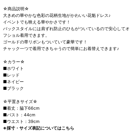
☆商品説明☆
大きめの華やかな色彩の花柄生地がかわいい花魁ドレス♪
イベントでも映える華やかさです！
バックスタイルには肩ずれ防止のひもがついているので安心してオ
フショル着用できます。
ゴールドの帯リボンもついていて豪華です！
チャック一つで着用できちゃうので簡単にお着替えできます♪
☆カラー☆
■ホワイト
■レッド
■ネイビー
■ブラック
☆平置きサイズ☆
■着丈：脇下66cm
■バスト：44cm
■ウエスト：39cm
※採寸・サイズ表記についてはこちら