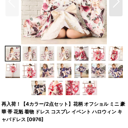
再入荷！【4カラー/2点セット】花柄 オフショル ミニ 豪
華 帯 花魁 着物 ドレス コスプレ イベント ハロウィン キ
ャバドレス
[
0976
]