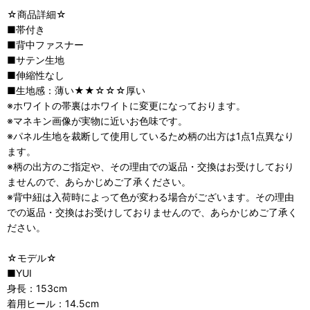
☆商品詳細☆
■帯付き
■背中ファスナー
■サテン生地
■伸縮性なし
■生地感：薄い★★☆☆☆厚い
※ホワイトの帯裏はホワイトに変更になっております。
※マネキン画像が実物に近いお色味です。
※パネル生地を裁断して使用しているため柄の出方は1点1点異なり
ます。
※柄の出方のご指定や、その理由での返品・交換はお受けしており
ませんので、あらかじめご了承ください。
※背中紐は入荷時によって色が変わる場合がございます。その理由
での返品・交換はお受けしておりませんので、あらかじめご了承く
ださい。
☆モデル☆
■YUI
身長：153cm
着用ヒール：14.5cm