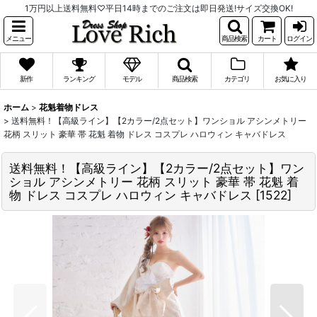
1万円以上送料無料♡平日14時までのご注文は即日発送!サイズ交換OK!
メニュー
商品検索
カート
ログイン
新作
ランキング
モデル
商品検索
カテゴリ
お気に入り
ホーム
>
花魁着物ドレス
>
送料無料！【高級ライン】【2カラー/2点セット】ワンショル アシンメトリー
花柄 スリット 豪華 帯 花魁 着物 ドレス コスプレ ハロウィン キャバドレス
送料無料！【高級ライン】【2カラー/2点セット】ワン
ショル アシンメトリー 花柄 スリット 豪華 帯 花魁 着
物 ドレス コスプレ ハロウィン キャバドレス
[
1522
]