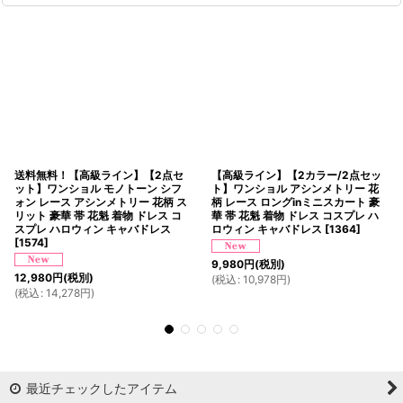
送料無料！【高級ライン】【2点セ
【高級ライン】【2カラー/2点セッ
ット】ワンショル モノトーン シフ
ト】ワンショル アシンメトリー 花
ォン レース アシンメトリー 花柄 ス
柄 レース ロングinミニスカート 豪
リット 豪華 帯 花魁 着物 ドレス コ
華 帯 花魁 着物 ドレス コスプレ ハ
スプレ ハロウィン キャバドレス
ロウィン キャバドレス
[
1364
]
[
1574
]
9,980
円
(税別)
12,980
円
(税別)
(
税込
:
10,978
円
)
(
税込
:
14,278
円
)
最近チェックしたアイテム