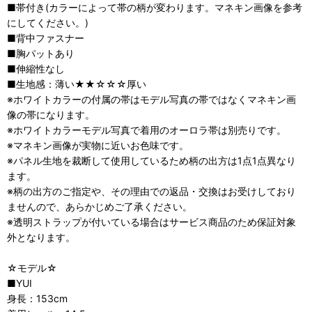
■帯付き(カラーによって帯の柄が変わります。マネキン画像を参考
にしてください。)
■背中ファスナー
■胸パットあり
■伸縮性なし
■生地感：薄い★★☆☆☆厚い
※ホワイトカラーの付属の帯はモデル写真の帯ではなくマネキン画
像の帯になります。
※ホワイトカラーモデル写真で着用のオーロラ帯は別売りです。
※マネキン画像が実物に近いお色味です。
※パネル生地を裁断して使用しているため柄の出方は1点1点異なり
ます。
※柄の出方のご指定や、その理由での返品・交換はお受けしており
ませんので、あらかじめご了承ください。
※透明ストラップが付いている場合はサービス商品のため保証対象
外となります。
☆モデル☆
■YUI
身長：153cm