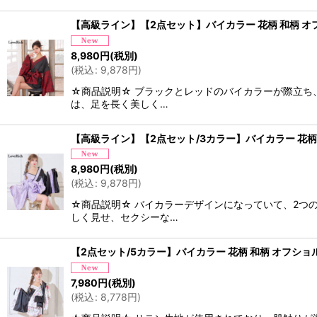
【高級ライン】【2点セット】バイカラー 花柄 和柄 オフシ
8,980
円
(税別)
(
税込
:
9,878
円
)
☆商品説明☆ ブラックとレッドのバイカラーが際立ち
は、足を長く美しく…
【高級ライン】【2点セット/3カラー】バイカラー 花柄 和
8,980
円
(税別)
(
税込
:
9,878
円
)
☆商品説明☆ バイカラーデザインになっていて、2つ
しく見せ、セクシーな…
【2点セット/5カラー】バイカラー 花柄 和柄 オフショル 
7,980
円
(税別)
(
税込
:
8,778
円
)