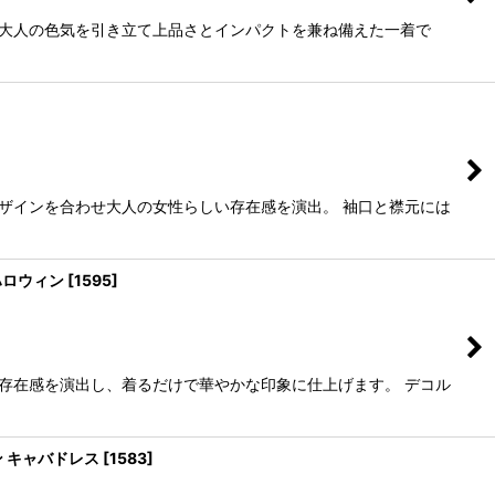
が大人の色気を引き立て上品さとインパクトを兼ね備えた一着で
ザインを合わせ大人の女性らしい存在感を演出。 袖口と襟元には
ハロウィン
[
1595
]
存在感を演出し、着るだけで華やかな印象に仕上げます。 デコル
ン キャバドレス
[
1583
]