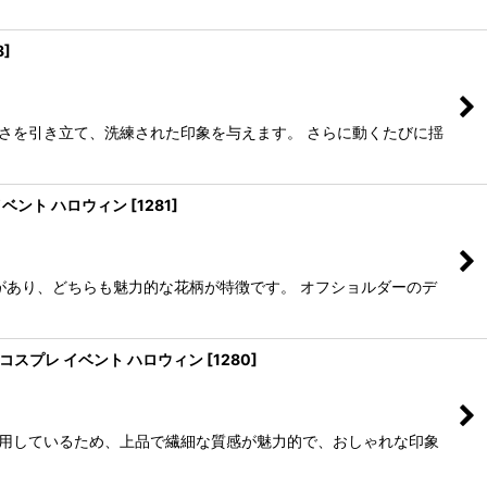
8
]
さを引き立て、洗練された印象を与えます。 さらに動くたびに揺
イベント ハロウィン
[
1281
]
があり、どちらも魅力的な花柄が特徴です。 オフショルダーのデ
 コスプレ イベント ハロウィン
[
1280
]
使用しているため、上品で繊細な質感が魅力的で、おしゃれな印象