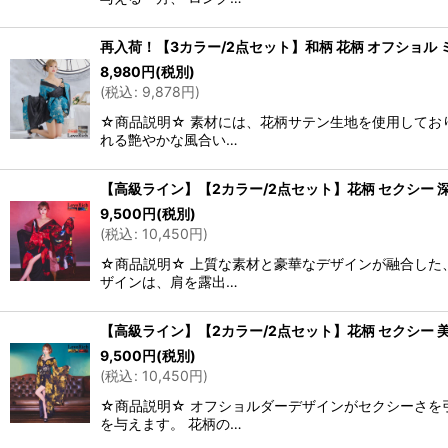
再入荷！【3カラー/2点セット】和柄 花柄 オフショル ミ
8,980
円
(税別)
(
税込
:
9,878
円
)
☆商品説明☆ 素材には、花柄サテン生地を使用してお
れる艶やかな風合い…
【高級ライン】【2カラー/2点セット】花柄 セクシー 深
9,500
円
(税別)
(
税込
:
10,450
円
)
☆商品説明☆ 上質な素材と豪華なデザインが融合した
ザインは、肩を露出…
【高級ライン】【2カラー/2点セット】花柄 セクシー 美
9,500
円
(税別)
(
税込
:
10,450
円
)
☆商品説明☆ オフショルダーデザインがセクシーさを
を与えます。 花柄の…