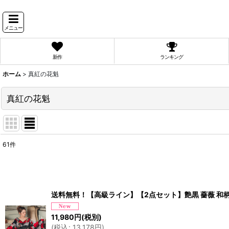
メニュー
新作
ランキング
ホーム
>
真紅の花魁
真紅の花魁
61
件
表示数
:
並び順
:
送料無料！【高級ライン】【2点セット】艶黒 薔薇 和柄 花
11,980
円
(税別)
(
税込
:
13,178
円
)