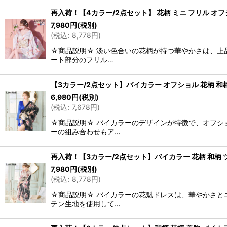
再入荷！【4カラー/2点セット】 花柄 ミニ フリル オフシ
7,980
円
(税別)
(
税込
:
8,778
円
)
☆商品説明☆ 淡い色合いの花柄が持つ華やかさは、上
ート部分のフリル…
【3カラー/2点セット】バイカラー オフショル 花柄 和柄
6,980
円
(税別)
(
税込
:
7,678
円
)
☆商品説明☆ バイカラーのデザインが特徴で、オフシ
ーの組み合わせもア…
再入荷！【3カラー/2点セット】バイカラー 花柄 和柄 ツ
7,980
円
(税別)
(
税込
:
8,778
円
)
☆商品説明☆ バイカラーの花魁ドレスは、華やかさと
テン生地を使用して…