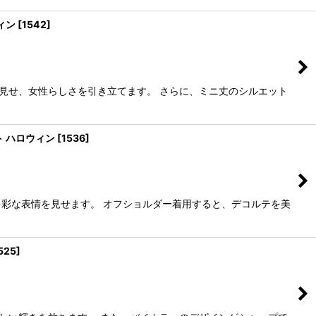
ィン
[
1542
]
見せ、女性らしさを引き立てます。 さらに、ミニ丈のシルエット
ト ハロウィン
[
1536
]
多彩な表情を見せます。 オフショルダー着用すると、デコルテを美
525
]