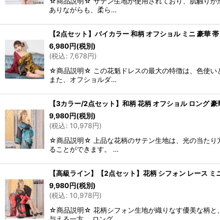
☆商品説明☆ サテン生地が使用されており、肌触りが
ありながらも、柔ら…
【2点セット】バイカラー 和柄 オフショル ミニ 豪華 帯
6,980
円
(税別)
(
税込
:
7,678
円
)
☆商品説明☆ この花魁ドレスの最大の特徴は、色使い
また、オフショルダ…
【3カラー/2点セット】和柄 花柄 オフショル ロング 豪華
9,980
円
(税別)
(
税込
:
10,978
円
)
☆商品説明☆ 上品な花柄のサテン生地は、光の当たり
ることができます。 …
【高級ライン】【2点セット】花柄 シフォン レース ミニ
9,980
円
(税別)
(
税込
:
10,978
円
)
☆商品説明☆ 花柄シフォン生地が織りなす優美な柄と
与える一方、 ロング…