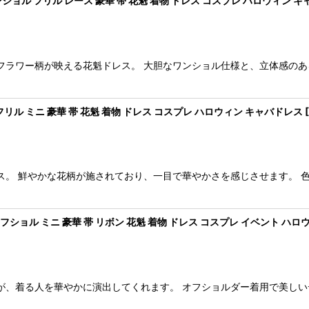
ョル フリル レース 豪華 帯 花魁 着物 ドレス コスプレ ハロウィン 
フラワー柄が映える花魁ドレス。 大胆なワンショル仕様と、立体感のあ
リル ミニ 豪華 帯 花魁 着物 ドレス コスプレ ハロウィン キャバドレス
[
ス。 鮮やかな花柄が施されており、一目で華やかさを感じさせます。 
ョル ミニ 豪華 帯 リボン 花魁 着物 ドレス コスプレ イベント ハロ
が、着る人を華やかに演出してくれます。 オフショルダー着用で美しい