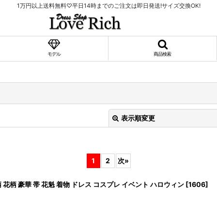
1万円以上送料無料♡平日14時までのご注文は即日発送!サイズ交換OK!
モデル
商品検索
表示順変更
1
2
次
»
柄 豪華 帯 花魁 着物 ドレス コスプレ イベント ハロウィン
[
1606
]
絞り込む