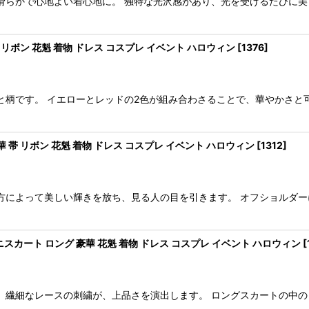
滑らかで心地よい着心地に。 独特な光沢感があり、光を受けるたびに美
 リボン 花魁 着物 ドレス コスプレ イベント ハロウィン
[
1376
]
と柄です。 イエローとレッドの2色が組み合わさることで、華やかさと
 帯 リボン 花魁 着物 ドレス コスプレ イベント ハロウィン
[
1312
]
方によって美しい輝きを放ち、見る人の目を引きます。 オフショルダ
スカート ロング 豪華 花魁 着物 ドレス コスプレ イベント ハロウィン
[
、繊細なレースの刺繍が、上品さを演出します。 ロングスカートの中