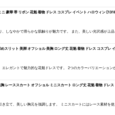
ニ 豪華 帯 リボン 花魁 着物 ドレス コスプレ イベント ハロウィン
[
131
り、しなやかで滑らかな肌触りが魅力です。 また、美しい光沢感が上品
めスリット 美脚 オフショル 美胸 ロング丈 花魁 着物 ドレス コスプレ 
、エレガントで魅力的な花魁ドレスです。 2つのカラーバリエーション
胸 レーススカート オフショル ミニスカート ロング丈 花魁 着物 ドレス
引き立て、美しい胸元を強調します。 ミニスカートにはレース素材を