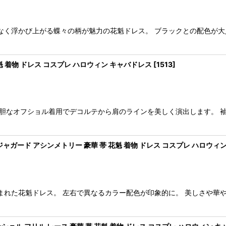
なく浮かび上がる蝶々の柄が魅力の花魁ドレス。 ブラックとの配色が大
魁 着物 ドレス コスプレ ハロウィン キャバドレス
[
1513
]
大胆なオフショル着用でデコルテから肩のラインを美しく演出します。 
ャガード アシンメトリー 豪華 帯 花魁 着物 ドレス コスプレ ハロウィ
まれた花魁ドレス。 左右で異なるカラー配色が印象的に。 美しさや華