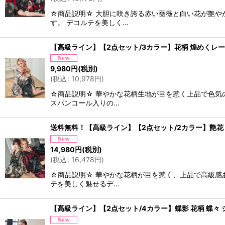
☆商品説明☆ 大胆に咲き誇る赤い薔薇と白い花が艶や
す。 デコルテを美しく…
【高級ライン】【2点セット/3カラー】花柄 煌めくレース
9,980
円
(税別)
(
税込
:
10,978
円
)
☆商品説明☆ 華やかな花柄生地が目を惹く上品で色気
スパンコール入りの…
送料無料！【高級ライン】【2点セット/2カラー】艶花 ア
14,980
円
(税別)
(
税込
:
16,478
円
)
☆商品説明☆ 華やかな花柄が目を惹く、上品で高級感
テを美しく魅せるデ…
【高級ライン】【2点セット/4カラー】蝶影 花柄 蝶々 ジ