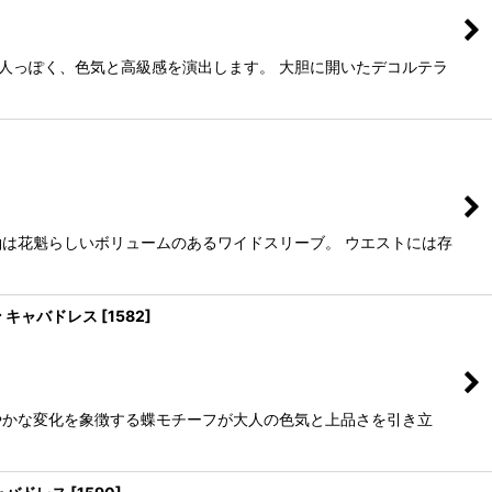
人っぽく、色気と高級感を演出します。 大胆に開いたデコルテラ
袖は花魁らしいボリュームのあるワイドスリーブ。 ウエストには存
ン キャバドレス
[
1582
]
やかな変化を象徴する蝶モチーフが大人の色気と上品さを引き立