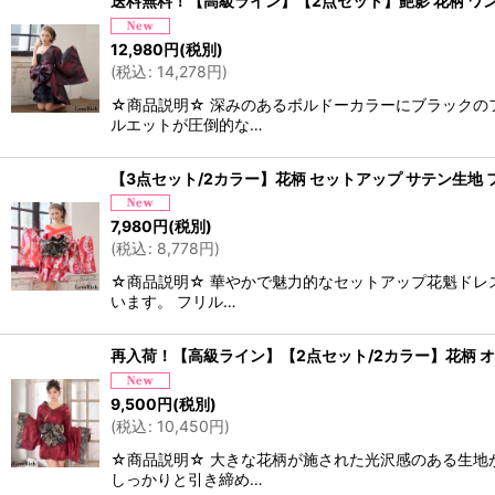
送料無料！【高級ライン】【2点セット】艶影 花柄 ワンシ
12,980
円
(税別)
(
税込
:
14,278
円
)
☆商品説明☆ 深みのあるボルドーカラーにブラックの
ルエットが圧倒的な…
【3点セット/2カラー】花柄 セットアップ サテン生地 フ
7,980
円
(税別)
(
税込
:
8,778
円
)
☆商品説明☆ 華やかで魅力的なセットアップ花魁ドレ
います。 フリル…
再入荷！【高級ライン】【2点セット/2カラー】花柄 オフシ
9,500
円
(税別)
(
税込
:
10,450
円
)
☆商品説明☆ 大きな花柄が施された光沢感のある生地
しっかりと引き締め…