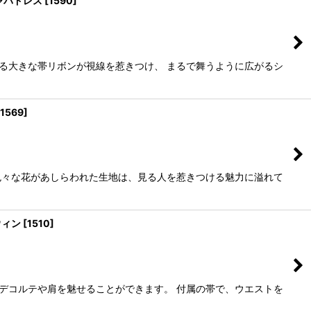
キャバドレス
[
1590
]
る大きな帯リボンが視線を惹きつけ、 まるで舞うように広がるシ
1569
]
色々な花があしらわれた生地は、見る人を惹きつける魅力に溢れて
ウィン
[
1510
]
デコルテや肩を魅せることができます。 付属の帯で、ウエストを