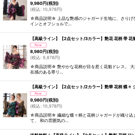
9,980
円
(税別)
(
税込
:
10,978
円
)
☆商品説明☆ 上品な艶感のジャガード生地に、さりげ
インとオフショルで…
【高級ライン】【2点セット/3カラー】艶花 花柄 帯 花
8,980
円
(税別)
(
税込
:
9,878
円
)
☆商品説明☆ 艶やかな花柄が目を惹く花魁ドレス。 
在感のある帯リ…
【高級ライン】【2点セット/2カラー】艶華 花柄 蝶々 ジ
9,980
円
(税別)
(
税込
:
10,978
円
)
☆商品説明☆ 繊細な蝶々柄と花柄ジャガードが織り込
て、 和の雰囲気の…