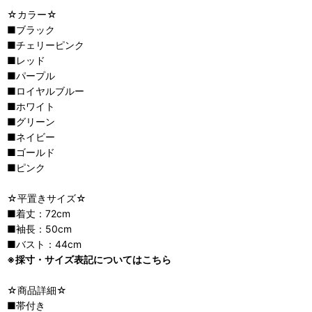
☆カラー☆
■ブラック
■チェリーピンク
■レッド
■パープル
■ロイヤルブルー
■ホワイト
■グリーン
■ネイビー
■ゴールド
■ピンク
☆平置きサイズ☆
■着丈：72cm
■袖長：50cm
■バスト：44cm
※採寸・サイズ表記についてはこちら
☆商品詳細☆
■帯付き