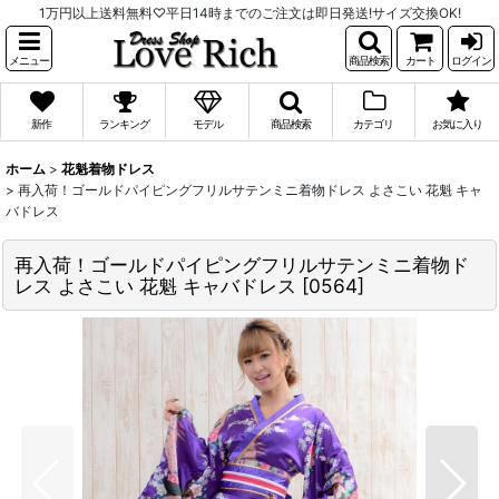
1万円以上送料無料♡平日14時までのご注文は即日発送!サイズ交換OK!
メニュー
商品検索
カート
ログイン
新作
ランキング
モデル
商品検索
カテゴリ
お気に入り
ホーム
>
花魁着物ドレス
>
再入荷！ゴールドパイピングフリルサテンミニ着物ドレス よさこい 花魁 キャ
バドレス
再入荷！ゴールドパイピングフリルサテンミニ着物ド
レス よさこい 花魁 キャバドレス
[
0564
]