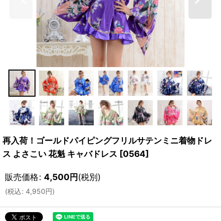
再入荷！ゴールドパイピングフリルサテンミニ着物ドレ
ス よさこい 花魁 キャバドレス
[
0564
]
販売価格
:
4,500
円
(税別)
(
税込
:
4,950
円
)