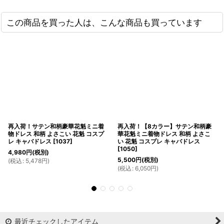
この商品を買った人は、こんな商品も買っています
再入荷！サテン和柄豪華花魁ミニ着
再入荷！【8カラー】サテン和柄豪
物ドレス 和柄 よさこい 花魁 コスプ
華花魁ミニ着物ドレス 和柄 よさこ
レ キャバドレス
[
1037
]
い 花魁 コスプレ キャバドレス
[
1050
]
4,980
円
(税別)
5,500
円
(税別)
(
税込
:
5,478
円
)
(
税込
:
6,050
円
)
最近チェックしたアイテム