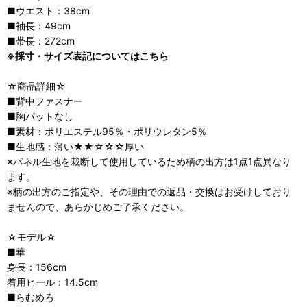
■ウエスト：38cm
■袖長：49cm
■帯長：272cm
※採寸・サイズ表記についてはこちら
☆商品詳細☆
■背中ファスナー
■胸パットなし
■素材：ポリエステル95％・ポリウレタン5％
■生地感：薄い★★☆☆☆厚い
※パネル生地を裁断して使用しているため柄の出方は1点1点異なり
ます。
※柄の出方のご指定や、その理由での返品・交換はお受けしており
ませんので、あらかじめご了承ください。
☆モデル☆
■華
身長：156cm
着用ヒール：14.5cm
■らむめろ