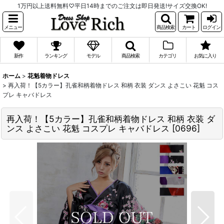
1万円以上送料無料♡平日14時までのご注文は即日発送!サイズ交換OK!
メニュー
商品検索
カート
ログイン
新作
ランキング
モデル
商品検索
カテゴリ
お気に入り
ホーム
>
花魁着物ドレス
>
再入荷！【5カラー】孔雀和柄着物ドレス 和柄 衣装 ダンス よさこい 花魁 コス
プレ キャバドレス
再入荷！【5カラー】孔雀和柄着物ドレス 和柄 衣装 ダ
ンス よさこい 花魁 コスプレ キャバドレス
[
0696
]