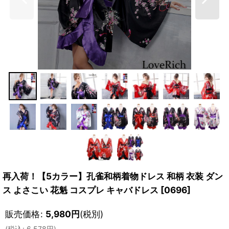
再入荷！【5カラー】孔雀和柄着物ドレス 和柄 衣装 ダン
ス よさこい 花魁 コスプレ キャバドレス
[
0696
]
販売価格
:
5,980
円
(税別)
(
税込
:
6,578
円
)