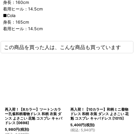
身長：160cm
着用ヒール：14.5cm
■Cola
身長：165cm
着用ヒール：14.5cm
この商品を買った人は、こんな商品も買っています
再入荷！【8カラー】ツートンカラ
再入荷！【10カラー】和柄ミニ着物
ー孔雀和柄着物ドレス 和柄 衣装 ダ
ドレス 和柄 衣装 ダンス よさこい 花
ンス よさこい 花魁 コスプレ キャバ
魁 コスプレ キャバドレス
[
1015
]
ドレス
[
0698
]
5,400
円
(税別)
5,980
円
(税別)
(
税込
:
5,940
円
)