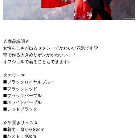
☆商品説明☆
女性らしさが出るセクシーでかわいい花魁です♡
帯で作る大きめリボンがかわいい！！
オフショルで着ることもできます♪
☆カラー☆
■ブラックロイヤルブルー
■ブラックレッド
■ブラックパープル
■ホワイトパープル
■レッドブラック
☆平置きサイズ☆
■着丈：肩から92cm
■バスト：40cm