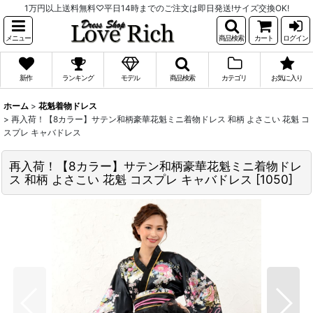
1万円以上送料無料♡平日14時までのご注文は即日発送!サイズ交換OK!
メニュー
商品検索
カート
ログイン
新作
ランキング
モデル
商品検索
カテゴリ
お気に入り
ホーム
>
花魁着物ドレス
>
再入荷！【8カラー】サテン和柄豪華花魁ミニ着物ドレス 和柄 よさこい 花魁 コ
スプレ キャバドレス
再入荷！【8カラー】サテン和柄豪華花魁ミニ着物ドレ
ス 和柄 よさこい 花魁 コスプレ キャバドレス
[
1050
]