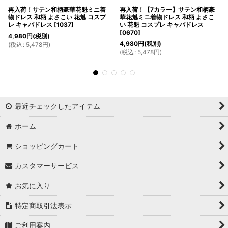
再入荷！サテン和柄豪華花魁ミニ着
再入荷！【7カラー】サテン和柄豪
物ドレス 和柄 よさこい 花魁 コスプ
華花魁ミニ着物ドレス 和柄 よさこ
レ キャバドレス
[
1037
]
い 花魁 コスプレ キャバドレス
[
0670
]
4,980
円
(税別)
4,980
円
(税別)
(
税込
:
5,478
円
)
(
税込
:
5,478
円
)
最近チェックしたアイテム
ホーム
ショッピングカート
カスタマーサービス
お気に入り
特定商取引法表示
ご利用案内