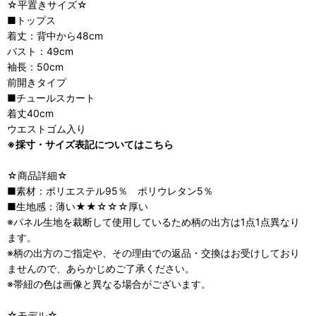
☆平置きサイズ☆
■トップス
着丈：背中から48cm
バスト：49cm
袖長：50cm
前開きタイプ
■チュールスカート
着丈40cm
ウエストゴム入り
※採寸・サイズ表記についてはこちら
☆商品詳細☆
■素材：ポリエステル95％ ポリウレタン5％
■生地感：薄い★★☆☆☆厚い
※パネル生地を裁断して使用しているため柄の出方は1点1点異なり
ます。
※柄の出方のご指定や、その理由での返品・交換はお受けしており
ませんので、あらかじめご了承ください。
※帯紐の色は画像と異なる場合がございます。
☆モデル☆