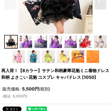
再入荷！【8カラー】サテン和柄豪華花魁ミニ着物ドレス
和柄 よさこい 花魁 コスプレ キャバドレス
[
1050
]
販売価格
:
5,500
円
(税別)
(
税込
:
6,050
円
)