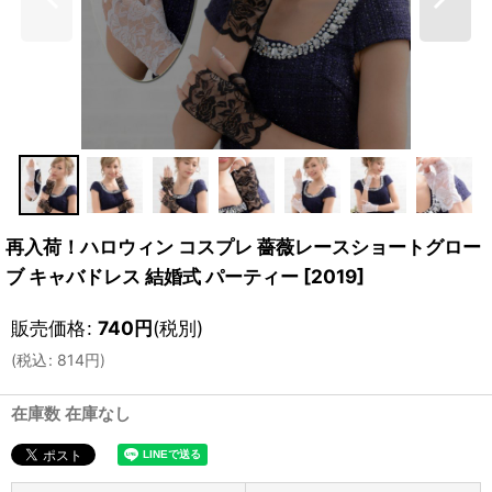
再入荷！ハロウィン コスプレ 薔薇レースショートグロー
ブ キャバドレス 結婚式 パーティー
[
2019
]
販売価格
:
740
円
(税別)
(
税込
:
814
円
)
在庫数 在庫なし