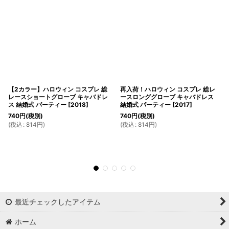
【2カラー】ハロウィン コスプレ 総
再入荷！ハロウィン コスプレ 総レ
レースショートグローブ キャバドレ
ースロンググローブ キャバドレス
ス 結婚式 パーティー
[
2018
]
結婚式 パーティー
[
2017
]
740
円
(税別)
740
円
(税別)
(
税込
:
814
円
)
(
税込
:
814
円
)
最近チェックしたアイテム
ホーム