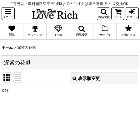
1万円以上送料無料♡平日14時までのご注文は即日発送!サイズ交換OK!
メニュー
商品検索
カート
ログイン
新作
ランキング
モデル
商品検索
カテゴリ
お気に入り
ホーム
>
深紫の花魁
深紫の花魁
表示順変更
閉じる
34
件
表示数
:
並び順
:
絞り込む