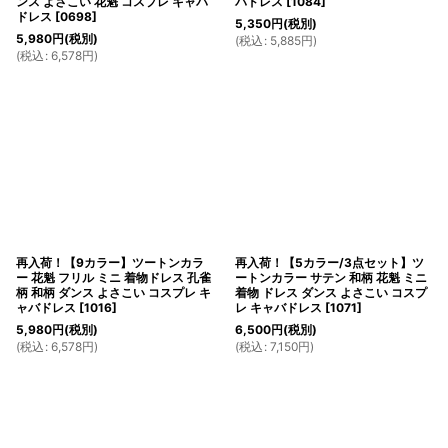
ンス よさこい 花魁 コスプレ キャバ
バドレス
[
1084
]
ドレス
[
0698
]
5,350
円
(税別)
5,980
円
(税別)
(
税込
:
5,885
円
)
(
税込
:
6,578
円
)
再入荷！【9カラー】ツートンカラ
再入荷！【5カラー/3点セット】ツ
ー 花魁 フリル ミニ 着物ドレス 孔雀
ートンカラー サテン 和柄 花魁 ミニ
柄 和柄 ダンス よさこい コスプレ キ
着物 ドレス ダンス よさこい コスプ
ャバドレス
[
1016
]
レ キャバドレス
[
1071
]
5,980
円
(税別)
6,500
円
(税別)
(
税込
:
6,578
円
)
(
税込
:
7,150
円
)