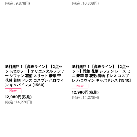
(
税込
:
9,878
円
)
(
税込
:
16,808
円
)
送料無料！【高級ライン】【2点セ
送料無料！【高級ライン】【2点セ
ット/2カラー】オリエンタルフラワ
ット】雅艶 花柄 シフォン レース ミ
ー シフォン 花柄 スリット 豪華 帯
ニ 豪華 帯 花魁 着物 ドレス コスプ
花魁 着物 ドレス コスプレ ハロウィ
レ ハロウィン キャバドレス
[
1540
]
ン キャバドレス
[
1560
]
12,980
円
(税別)
12,980
円
(税別)
(
税込
:
14,278
円
)
(
税込
:
14,278
円
)