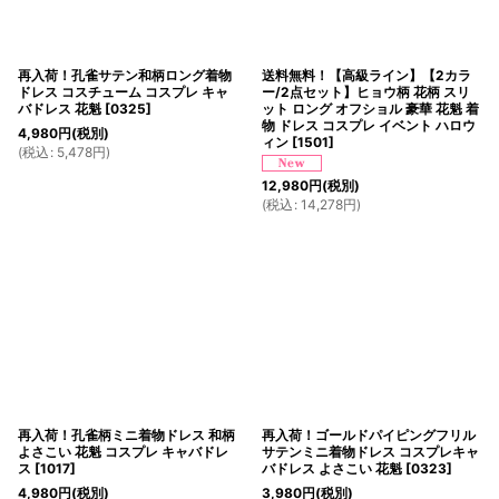
再入荷！孔雀サテン和柄ロング着物
送料無料！【高級ライン】【2カラ
ドレス コスチューム コスプレ キャ
ー/2点セット】ヒョウ柄 花柄 スリ
バドレス 花魁
[
0325
]
ット ロング オフショル 豪華 花魁 着
物 ドレス コスプレ イベント ハロウ
4,980
円
(税別)
ィン
[
1501
]
(
税込
:
5,478
円
)
12,980
円
(税別)
(
税込
:
14,278
円
)
再入荷！孔雀柄ミニ着物ドレス 和柄
再入荷！ゴールドパイピングフリル
よさこい 花魁 コスプレ キャバドレ
サテンミニ着物ドレス コスプレキャ
ス
[
1017
]
バドレス よさこい 花魁
[
0323
]
4,980
円
(税別)
3,980
円
(税別)