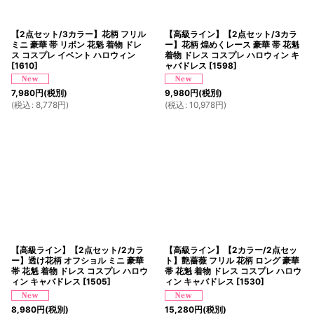
【2点セット/3カラー】花柄 フリル
【高級ライン】【2点セット/3カラ
ミニ 豪華 帯 リボン 花魁 着物 ドレ
ー】花柄 煌めくレース 豪華 帯 花魁
ス コスプレ イベント ハロウィン
着物 ドレス コスプレ ハロウィン キ
[
1610
]
ャバドレス
[
1598
]
7,980
円
(税別)
9,980
円
(税別)
(
税込
:
8,778
円
)
(
税込
:
10,978
円
)
【高級ライン】【2点セット/2カラ
【高級ライン】【2カラー/2点セッ
ー】透け花柄 オフショル ミニ 豪華
ト】艶薔薇 フリル 花柄 ロング 豪華
帯 花魁 着物 ドレス コスプレ ハロウ
帯 花魁 着物 ドレス コスプレ ハロウ
ィン キャバドレス
[
1505
]
ィン キャバドレス
[
1530
]
8,980
円
(税別)
15,280
円
(税別)