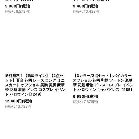
5,980
円
(税別)
9,480
円
(税別)
(
税込
:
6,578
円
)
(
税込
:
10,428
円
)
送料無料！【高級ライン】【2点セ
【3カラー/2点セット】バイカラー
ット】百合 花柄 レース ロング ミニ
オフショル 花柄 和柄 ツートン 豪華
スカート オフショル 美胸 美脚 豪華
帯 花魁 着物 ドレス コスプレ イベン
帯 花魁 着物 ドレス コスプレ イベン
ト ハロウィン キャバドレス
[
1185
]
ト ハロウィン
[
1249
]
6,980
円
(税別)
12,480
円
(税別)
(
税込
:
7,678
円
)
(
税込
:
13,728
円
)