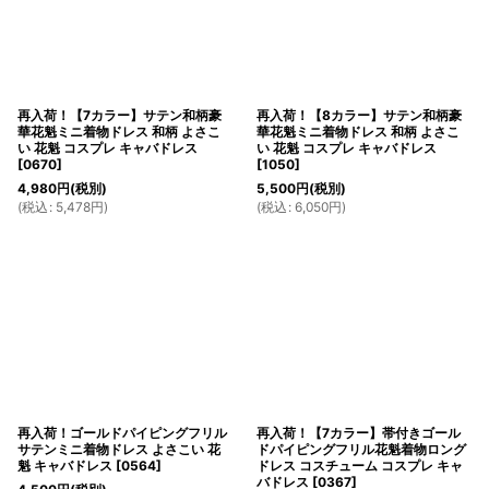
再入荷！【7カラー】サテン和柄豪
再入荷！【8カラー】サテン和柄豪
華花魁ミニ着物ドレス 和柄 よさこ
華花魁ミニ着物ドレス 和柄 よさこ
い 花魁 コスプレ キャバドレス
い 花魁 コスプレ キャバドレス
[
0670
]
[
1050
]
4,980
円
(税別)
5,500
円
(税別)
(
税込
:
5,478
円
)
(
税込
:
6,050
円
)
再入荷！ゴールドパイピングフリル
再入荷！【7カラー】帯付きゴール
サテンミニ着物ドレス よさこい 花
ドパイピングフリル花魁着物ロング
魁 キャバドレス
[
0564
]
ドレス コスチューム コスプレ キャ
バドレス
[
0367
]