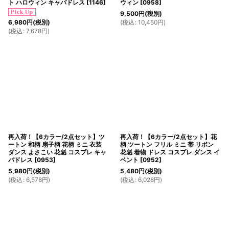
ト ハロウィン キャバドレス
[
1146
]
ウィン
[
0958
]
9,500
円
(税別)
(
税込
:
10,450
円
)
6,980
円
(税別)
(
税込
:
7,678
円
)
再入荷！【6カラー/2点セット】ツ
再入荷！【6カラー/2点セット】花
ートン 和柄 扇子柄 花柄 ミニ 衣装
柄 ツートン フリル ミニ 帯 リボン
ダンス よさこい 花魁 コスプレ キャ
花魁 着物 ドレス コスプレ ダンス イ
バドレス
[
0953
]
ベント
[
0952
]
5,980
円
(税別)
5,480
円
(税別)
(
税込
:
6,578
円
)
(
税込
:
6,028
円
)