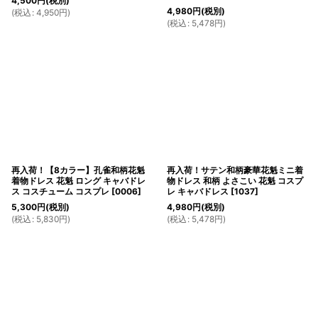
4,500
円
(税別)
4,980
円
(税別)
(
税込
:
4,950
円
)
(
税込
:
5,478
円
)
再入荷！【8カラー】孔雀和柄花魁
再入荷！サテン和柄豪華花魁ミニ着
着物ドレス 花魁 ロング キャバドレ
物ドレス 和柄 よさこい 花魁 コスプ
ス コスチューム コスプレ
[
0006
]
レ キャバドレス
[
1037
]
5,300
円
(税別)
4,980
円
(税別)
(
税込
:
5,830
円
)
(
税込
:
5,478
円
)