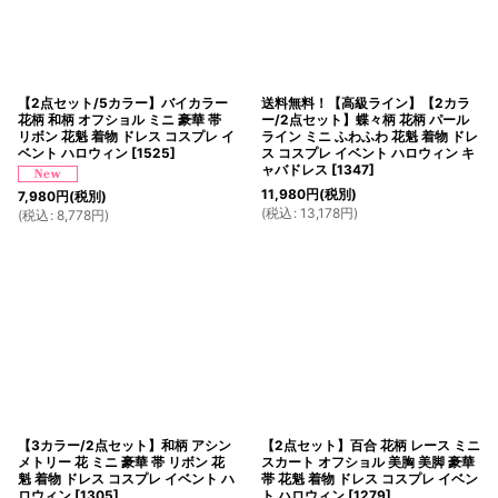
【2点セット/5カラー】バイカラー
送料無料！【高級ライン】【2カラ
花柄 和柄 オフショル ミニ 豪華 帯
ー/2点セット】蝶々柄 花柄 パール
リボン 花魁 着物 ドレス コスプレ イ
ライン ミニ ふわふわ 花魁 着物 ドレ
ベント ハロウィン
[
1525
]
ス コスプレ イベント ハロウィン キ
ャバドレス
[
1347
]
11,980
円
(税別)
7,980
円
(税別)
(
税込
:
13,178
円
)
(
税込
:
8,778
円
)
【3カラー/2点セット】和柄 アシン
【2点セット】百合 花柄 レース ミニ
メトリー 花 ミニ 豪華 帯 リボン 花
スカート オフショル 美胸 美脚 豪華
魁 着物 ドレス コスプレ イベント ハ
帯 花魁 着物 ドレス コスプレ イベン
ロウィン
[
1305
]
ト ハロウィン
[
1279
]