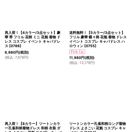
再入荷！【4カラー/3点セット】豪
送料無料！【5カラー/3点セット】
華 帯 フリル 花柄 ミニ 花魁 着物 ド
フリル 豪華 蝶々柄 花魁 着物 ドレス
レス コスプレ イベント キャバドレ
イベント コスプレ キャバドレス ハ
ス
[
0786
]
ロウィン
[
0755
]
6,980
円
(税別)
(
税込
:
7,678
円
)
11,980
円
(税別)
(
税込
:
13,178
円
)
再入荷！【8カラー】ツートンカラ
ツートンカラー孔雀和柄ロング着物
ー孔雀和柄着物ドレス 和柄 衣装 ダ
ドレス よさこい 花魁 コスプレ キャ