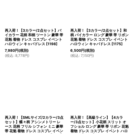
再入荷！【3カラー/2点セット】バ
再入荷！【3カラー/2点セット】和
イカラー 花柄 和柄 ツートン 豪華 帯
柄 バイカラー ロング 豪華 帯 リボン
花魁 着物 ドレス コスプレ イベント
花魁 着物 ドレス コスプレ イベント
ハロウィン キャバドレス
[
1198
]
ハロウィン キャバドレス
[
1175
]
7,980
円
(税別)
6,500
円
(税別)
(
税込
:
8,778
円
)
(
税込
:
7,150
円
)
再入荷！【SMLサイズ/2カラー/3点
再入荷！【高級ライン】【4カラ
セット】蝶々柄 アシンメトリー レ
ー/3点セット】小花柄 スリット オ
ース 花柄 フリル シフォン ミニ 豪華
フショル ロング 豪華 帯 リボン 花魁
帯 花魁 着物 ドレス コスプレ イベン
着物 ドレス コスプレ イベント ハロ