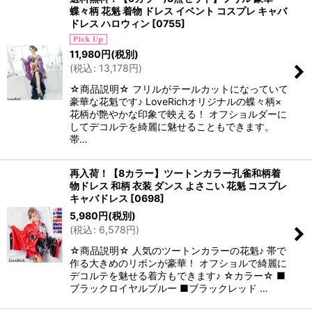
蝶々柄 花魁 着物 ドレス イベント コスプレ キャバ
ドレス ハロウィン
[
0755
]
11,980
円
(税別)
(
税込
:
13,178
円
)
☆商品説明☆ フリルがテールカットになっていて
豪華な花魁です♪ LoveRichオリジナルの蝶々柄×
花柄が艶やかな印象で映える！ オフショルダーに
してデコルテを綺麗に魅せることもできます。
帯…
再入荷！【8カラー】ツートンカラー孔雀和柄着
物ドレス 和柄 衣装 ダンス よさこい 花魁 コスプレ
キャバドレス
[
0698
]
5,980
円
(税別)
(
税込
:
6,578
円
)
☆商品説明☆ 人気のツートンカラーの花魁♪ 帯で
作る大きめのリボンが豪華！ オフショルで綺麗に
デコルテを魅せる着方もできます♪ ☆カラー☆ ■
ブラックロイヤルブルー ■ブラックレッド …