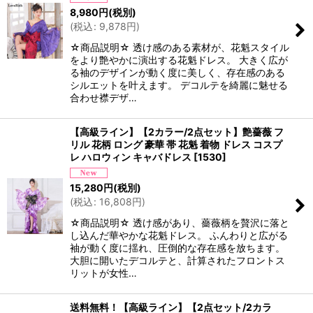
8,980
円
(税別)
(
税込
:
9,878
円
)
☆商品説明☆ 透け感のある素材が、花魁スタイル
をより艶やかに演出する花魁ドレス。 大きく広が
る袖のデザインが動く度に美しく、存在感のある
シルエットを叶えます。 デコルテを綺麗に魅せる
合わせ襟デザ…
【高級ライン】【2カラー/2点セット】艶薔薇 フ
リル 花柄 ロング 豪華 帯 花魁 着物 ドレス コスプ
レ ハロウィン キャバドレス
[
1530
]
15,280
円
(税別)
(
税込
:
16,808
円
)
☆商品説明☆ 透け感があり、薔薇柄を贅沢に落と
し込んだ華やかな花魁ドレス。 ふんわりと広がる
袖が動く度に揺れ、圧倒的な存在感を放ちます。
大胆に開いたデコルテと、計算されたフロントス
リットが女性…
送料無料！【高級ライン】【2点セット/2カラ