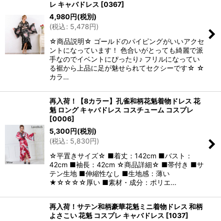
レ キャバドレス
[
0367
]
4,980
円
(税別)
(
税込
:
5,478
円
)
☆商品説明☆ ゴールドのパイピングがいいアクセ
ントになっています！ 色合いがとっても綺麗で派
手なのでイベントにぴったり♪ フリルになってい
る裾から上品に足が魅せられてセクシーです☆ ☆
カラ…
再入荷！【8カラー】孔雀和柄花魁着物ドレス 花
魁 ロング キャバドレス コスチューム コスプレ
[
0006
]
5,300
円
(税別)
(
税込
:
5,830
円
)
☆平置きサイズ☆ ■着丈：142cm ■バスト：
42cm ■袖長：42cm ☆商品詳細☆ ■帯付き ■サ
テン生地 ■伸縮性なし ■生地感：薄い
★☆☆☆☆厚い ■素材・成分：ポリエ…
再入荷！サテン和柄豪華花魁ミニ着物ドレス 和柄
よさこい 花魁 コスプレ キャバドレス
[
1037
]