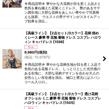
☆商品説明☆ 華やかな大花柄が目を惹く上品さと
色気を兼ね備えた花魁ミニドレス。 艶のあるサテ
ン調生地に大胆な花柄をあしらい華やかで写真映
えも抜群。 ウエストの帯デザインがスタイルアッ
プ効果を演出…
【高級ライン】【2点セット/3カラー】花柄 煌め
くレース 豪華 帯 花魁 着物 ドレス コスプレ ハロウ
ィン キャバドレス
[
1598
]
9,980
円
(税別)
(
税込
:
10,978
円
)
☆商品説明☆ 華やかな花柄生地が目を惹く上品で
色気のある花魁ドレス。 しっとりとした光沢感の
ある生地に、大胆な花柄デザインを合わせ大人の
女性らしい存在感を演出。 袖口と襟元にはスパン
コール入りの…
【高級ライン】【2点セット/2カラー】透け花柄
オフショル ミニ 豪華 帯 花魁 着物 ドレス コスプレ
ハロウィン キャバドレス
[
1505
]