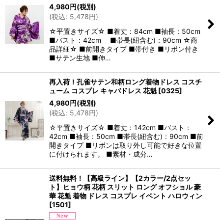
4,980
円
(税別)
(
税込
:
5,478
円
)
☆平置きサイズ☆ ■着丈：84cm ■袖長：50cm
■バスト：42cm ■帯長(紐含む)：90cm ☆商
品詳細☆ ■前開きタイプ ■帯付き ■リボン付き
■サテン生地 ■伸…
再入荷！孔雀サテン和柄ロング着物ドレス コスチ
ューム コスプレ キャバドレス 花魁
[
0325
]
4,980
円
(税別)
(
税込
:
5,478
円
)
☆平置きサイズ☆ ■着丈：142cm ■バスト：
42cm ■袖長：50cm ■帯長(紐含む)：90cm ■前
開きタイプ ■リボンは取り外し可能で好きな位置
に付けられます。 ■素材・成分…
送料無料！【高級ライン】【2カラー/2点セッ
ト】ヒョウ柄 花柄 スリット ロング オフショル 豪
華 花魁 着物 ドレス コスプレ イベント ハロウィン
[
1501
]