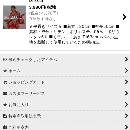
3,980
円
(税別)
(
税込
:
4,378
円
)
在庫数 在庫なし
☆平置きサイズ☆ ■着丈：80cm ■袖長50cm ■
素材・成分：サテン ポリエステル95％ ポリウ
レタン5％ ■モデル：まあさ T163cm ※パネル生
地を裁断して使用しているため柄の出…
最近チェックしたアイテム
ホーム
ショッピングカート
カスタマーサービス
お気に入り
特定商取引法表示
ご利用案内