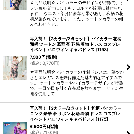
☆商品説明☆ バイカラーのデザインが特徴で、オ
フショルダーにしてもデコルテが綺麗に魅せられ
ます。 ウエスト部分に豪華な帯があり、和柄の花
柄が施されています。 また、ツートンカラーの組
み合わせもア…
再入荷！【3カラー/2点セット】バイカラー 花柄
和柄 ツートン 豪華 帯 花魁 着物 ドレス コスプレ
イベント ハロウィン キャバドレス
[
1198
]
7,980
円
(税別)
(
税込
:
8,778
円
)
☆商品説明☆ バイカラーの花魁ドレスは、華やか
さとエレガンスを兼ね備えた魅力的なアイテムで
す。 ツートンカラーやバイカラーデザインが特徴
で、一目で目を引く存在感を放ちます！ サテン生
地を使用して…
再入荷！【3カラー/2点セット】和柄 バイカラー
ロング 豪華 帯 リボン 花魁 着物 ドレス コスプレ
イベント ハロウィン キャバドレス
[
1175
]
6,500
円
(税別)
(
税込
:
7,150
円
)