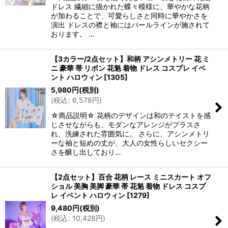
ドレス 繊細に描かれた蝶々模様に、華やかな花柄
が加わることで、可愛らしさと同時に華やかさを
演出 ドレスの襟と袖にはパールラインが施されて
おります。 …
【3カラー/2点セット】和柄 アシンメトリー 花 ミ
ニ 豪華 帯 リボン 花魁 着物 ドレス コスプレ イベ
ント ハロウィン
[
1305
]
5,980
円
(税別)
(
税込
:
6,578
円
)
☆商品説明☆ 花柄のデザインは和のテイストを感
じさせながらも、モダンなアレンジがプラスさ
れ、洗練された雰囲気に。 さらに、アシンメトリ
ーな袖と短めの丈が、大人の女性らしいセクシー
さを醸し出しており…
【2点セット】百合 花柄 レース ミニスカート オフ
ショル 美胸 美脚 豪華 帯 花魁 着物 ドレス コスプ
レ イベント ハロウィン
[
1279
]
9,480
円
(税別)
(
税込
:
10,428
円
)