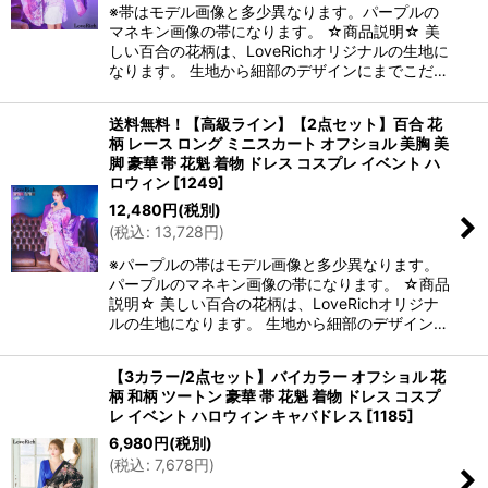
※帯はモデル画像と多少異なります。パープルの
マネキン画像の帯になります。 ☆商品説明☆ 美
しい百合の花柄は、LoveRichオリジナルの生地に
なります。 生地から細部のデザインにまでこだ…
送料無料！【高級ライン】【2点セット】百合 花
柄 レース ロング ミニスカート オフショル 美胸 美
脚 豪華 帯 花魁 着物 ドレス コスプレ イベント ハ
ロウィン
[
1249
]
12,480
円
(税別)
(
税込
:
13,728
円
)
※パープルの帯はモデル画像と多少異なります。
パープルのマネキン画像の帯になります。 ☆商品
説明☆ 美しい百合の花柄は、LoveRichオリジナ
ルの生地になります。 生地から細部のデザイン…
【3カラー/2点セット】バイカラー オフショル 花
柄 和柄 ツートン 豪華 帯 花魁 着物 ドレス コスプ
レ イベント ハロウィン キャバドレス
[
1185
]
6,980
円
(税別)
(
税込
:
7,678
円
)