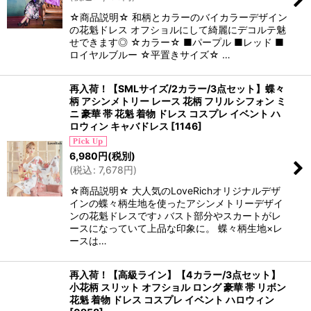
☆商品説明☆ 和柄とカラーのバイカラーデザイン
の花魁ドレス オフショルにして綺麗にデコルテ魅
せできます◎ ☆カラー☆ ■パープル ■レッド ■
ロイヤルブルー ☆平置きサイズ☆ …
再入荷！【SMLサイズ/2カラー/3点セット】蝶々
柄 アシンメトリー レース 花柄 フリル シフォン ミ
ニ 豪華 帯 花魁 着物 ドレス コスプレ イベント ハ
ロウィン キャバドレス
[
1146
]
6,980
円
(税別)
(
税込
:
7,678
円
)
☆商品説明☆ 大人気のLoveRichオリジナルデザ
インの蝶々柄生地を使ったアシンメトリーデザイ
ンの花魁ドレスです♪ バスト部分やスカートがレ
ースになっていて上品な印象に。 蝶々柄生地×レ
ースは…
再入荷！【高級ライン】【4カラー/3点セット】
小花柄 スリット オフショル ロング 豪華 帯 リボン
花魁 着物 ドレス コスプレ イベント ハロウィン