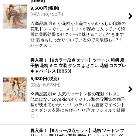
[
0958
]
9,500
円
(税別)
(
税込
:
10,450
円
)
☆商品説明☆ 小花柄が上品でかわいらしい印象の
花魁ドレスです。 スリットが深めに入っていて綺
麗に美脚効果＆セクシーに魅せることができます
◎ 裏地もしっかりついているので高級感もUP！
バックス…
再入荷！【6カラー/2点セット】ツートン 和柄 扇
子柄 花柄 ミニ 衣装 ダンス よさこい 花魁 コスプレ
キャバドレス
[
0953
]
5,980
円
(税別)
(
税込
:
6,578
円
)
☆商品説明☆ 人気のツートン柄の花魁ドレス。
他にはないLoveRichオリジナル和の雰囲気の扇子
柄が映えてかわいい！ カラバリも豊富でイベント
にもダンス衣装にもぴったり◎ オフショルで綺麗
に…
再入荷！【6カラー/2点セット】花柄 ツートン フ
リル ミニ 帯 リボン 花魁 着物 ドレス コスプレ ダ