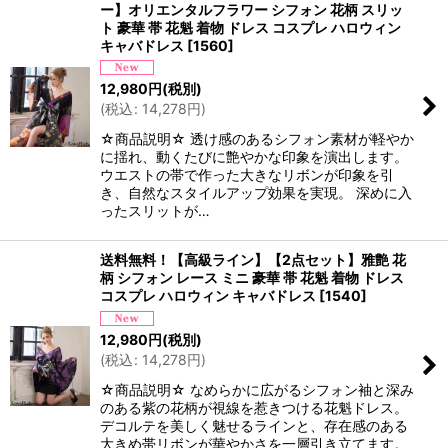
ー】オリエンタルフラワー シフォン 花柄 スリッ
ト 豪華 帯 花魁 着物 ドレス コスプレ ハロウィン
キャバドレス
[
1560
]
12,980
円
(税別)
(
税込
:
14,278
円
)
☆商品説明☆ 透け感のあるシフォン素材が軽やか
に揺れ、動くたびに艶やかな印象を演出します。
ウエストの帯で作った大きなリボンが印象を引
き、自然なスタイルアップ効果を実現。 深めに入
ったスリットが…
送料無料！【高級ライン】【2点セット】雅艶 花
柄 シフォン レース ミニ 豪華 帯 花魁 着物 ドレス
コスプレ ハロウィン キャバドレス
[
1540
]
12,980
円
(税別)
(
税込
:
14,278
円
)
☆商品説明☆ なめらかに広がるシフォン袖と深み
のある紫の花柄が視線を惹きつける花魁ドレス。
デコルテを美しく魅せるラインと、存在感のある
大きめ帯リボンが華やかさを一層引き立てます。