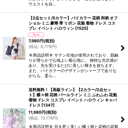
ウエストを自…
【2点セット/5カラー】バイカラー 花柄 和柄 オフ
ショル ミニ 豪華 帯 リボン 花魁 着物 ドレス コス
プレ イベント ハロウィン
[
1525
]
7,980
円
(税別)
(
税込
:
8,778
円
)
☆商品説明☆ サテン生地が使用されており、肌触
りが滑らかで心地よい着心地に。 独特な光沢感が
あり、光を受けるたびに美しい輝きを放ちます。
また、バイカラーのデザインがシャープでありな
がらも、柔ら…
送料無料！【高級ライン】【2カラー/2点セッ
ト】蝶々柄 花柄 パールライン ミニ ふわふわ 花魁
着物 ドレス コスプレ イベント ハロウィン キャバ
ドレス
[
1347
]
11,980
円
(税別)
(
税込
:
13,178
円
)
☆商品説明☆ 目を惹く美しい蝶々柄と花柄の花魁