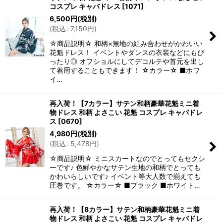
コスプレ キャバドレス
[
1071
]
6,500
円
(税別)
(
税込
:
7,150
円
)
☆商品説明☆ 和柄×無地の組み合わせがかわいい
花魁ドレス！ イベントやダンスの衣装などにもぴ
ったり◎ オフショルにしてデコルテや首元を出し
て着用することもできます！ ☆カラー☆ ■ホワ
イ…
再入荷！【7カラー】サテン和柄豪華花魁ミニ着
物ドレス 和柄 よさこい 花魁 コスプレ キャバドレ
ス
[
0670
]
4,980
円
(税別)
(
税込
:
5,478
円
)
☆商品説明☆ ミニスカートなのでとってもセクシ
ーです♪ 色鮮やかなサテン生地の和柄でとっても
かわいらしいです♪ イベント等大人数で揃えても
圧巻です。 ☆カラー☆ ■ブラック ■ホワイト…
再入荷！【8カラー】サテン和柄豪華花魁ミニ着
物ドレス 和柄 よさこい 花魁 コスプレ キャバドレ