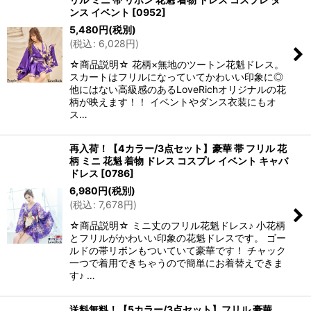
ンス イベント
[
0952
]
5,480
円
(税別)
(
税込
:
6,028
円
)
☆商品説明☆ 花柄×無地のツートン花魁ドレス。
スカートはフリルになっていてかわいい印象に◎
他にはない高級感のあるLoveRichオリジナルの花
柄が映えます！！ イベントやダンス衣装にもオ
ス…
再入荷！【4カラー/3点セット】豪華 帯 フリル 花
柄 ミニ 花魁 着物 ドレス コスプレ イベント キャバ
ドレス
[
0786
]
6,980
円
(税別)
(
税込
:
7,678
円
)
☆商品説明☆ ミニ丈のフリル花魁ドレス♪ 小花柄
とフリルがかわいい印象の花魁ドレスです。 ゴー
ルドの帯リボンもついていて豪華です！ チャック
一つで着用できちゃうので簡単にお着替えできま
す♪ …
送料無料！【5カラー/3点セット】フリル 豪華