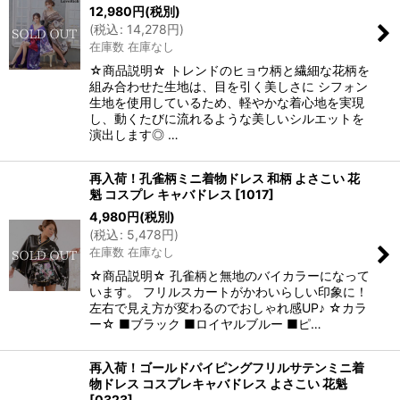
12,980
円
(税別)
(
税込
:
14,278
円
)
在庫数 在庫なし
☆商品説明☆ トレンドのヒョウ柄と繊細な花柄を
組み合わせた生地は、目を引く美しさに シフォン
生地を使用しているため、軽やかな着心地を実現
し、動くたびに流れるような美しいシルエットを
演出します◎ …
再入荷！孔雀柄ミニ着物ドレス 和柄 よさこい 花
魁 コスプレ キャバドレス
[
1017
]
4,980
円
(税別)
(
税込
:
5,478
円
)
在庫数 在庫なし
☆商品説明☆ 孔雀柄と無地のバイカラーになって
います。 フリルスカートがかわいらしい印象に！
左右で見え方が変わるのでおしゃれ感UP♪ ☆カラ
ー☆ ■ブラック ■ロイヤルブルー ■ピ…
再入荷！ゴールドパイピングフリルサテンミニ着
物ドレス コスプレキャバドレス よさこい 花魁
[
0323
]