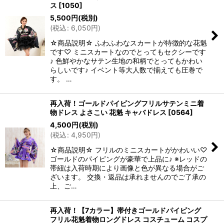
ス
[
1050
]
5,500
円
(税別)
(
税込
:
6,050
円
)
☆商品説明☆ ふわふわなスカートが特徴的な花魁
です♡ ミニスカートなのでとってもセクシーです
♪ 色鮮やかなサテン生地の和柄でとってもかわい
らしいです♪ イベント等大人数で揃えても圧巻で
す。 …
再入荷！ゴールドパイピングフリルサテンミニ着
物ドレス よさこい 花魁 キャバドレス
[
0564
]
4,500
円
(税別)
(
税込
:
4,950
円
)
☆商品説明☆ フリルのミニスカートがかわいい♡
ゴールドのパイピングが豪華で上品に♪ ※レッドの
帯紐は入荷時期により画像と色が異なる場合がご
ざいます。 交換・返品は承れませんのでご了承の
上、ご…
再入荷！【7カラー】帯付きゴールドパイピング
フリル花魁着物ロングドレス コスチューム コスプ