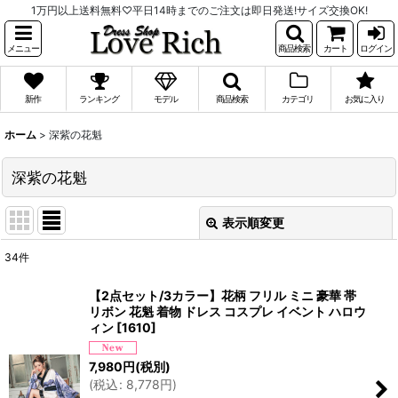
1万円以上送料無料♡平日14時までのご注文は即日発送!サイズ交換OK!
メニュー
商品検索
カート
ログイン
新作
ランキング
モデル
商品検索
カテゴリ
お気に入り
ホーム
>
深紫の花魁
深紫の花魁
表示順変更
閉じる
34
件
表示数
:
【2点セット/3カラー】花柄 フリル ミニ 豪華 帯
リボン 花魁 着物 ドレス コスプレ イベント ハロウ
並び順
:
ィン
[
1610
]
7,980
円
(税別)
絞り込む
(
税込
:
8,778
円
)