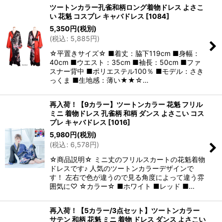
ツートンカラー孔雀和柄ロング着物ドレス よさこ
い 花魁 コスプレ キャバドレス
[
1084
]
5,350
円
(税別)
(
税込
:
5,885
円
)
☆平置きサイズ☆ ■着丈：脇下119cm ■身幅：
40cm ■ウエスト：35cm ■袖長：50cm ■ファ
スナー背中 ■ポリエステル100％ ■モデル：さき
っくま ■生地感：薄い★★☆…
再入荷！【9カラー】ツートンカラー 花魁 フリル
ミニ 着物ドレス 孔雀柄 和柄 ダンス よさこい コス
プレ キャバドレス
[
1016
]
5,980
円
(税別)
(
税込
:
6,578
円
)
☆商品説明☆ ミニ丈のフリルスカートの花魁着物
ドレスです♪ 人気のツートンカラーデザインで
す！ 左右で色が違うので見る角度によって違う雰
囲気に♡ ☆カラー☆ ■ホワイト ■レッド ■…
再入荷！【5カラー/3点セット】ツートンカラー
サテン 和柄 花魁 ミニ 着物 ドレス ダンス よさこい