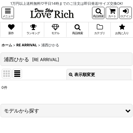
1万円以上送料無料♡平日14時までのご注文は即日発送!サイズ交換OK!
メニュー
商品検索
カート
ログイン
新作
ランキング
モデル
商品検索
カテゴリ
お気に入り
ホーム
>
RE ARRIVAL
>
浦西ひかる
浦西ひかる
[
RE ARRIVAL
]
表示順変更
閉じる
0
件
表示数
:
並び順
:
モデルから探す
絞り込む
PyunA.(ぴょな)