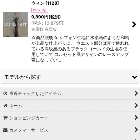
ウィン
[
1128
]
9,890
円
(税別)
(
税込
:
10,879
円
)
在庫数 在庫なし
☆商品説明☆ シフォン生地に水彩画のような和柄
が上品な仕上がりに。 ウエスト部分は帯で使われ
ている高級感のあるブラックゴールドの生地を使
用していて コルセット風デザインのレースアップ
帯になってい…
モデルから探す
最近チェックしたアイテム
PyunA.(ぴょな)
ホーム
浦西ひかる
ショッピングカート
ゆめ
カスタマーサービス
かとみか