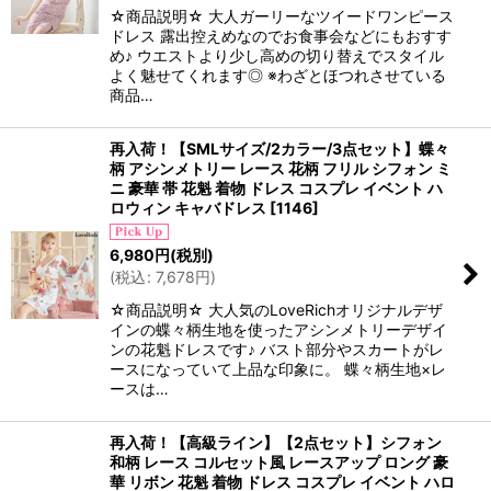
☆商品説明☆ 大人ガーリーなツイードワンピース
ドレス 露出控えめなのでお食事会などにもおすす
め♪ ウエストより少し高めの切り替えでスタイル
よく魅せてくれます◎ ※わざとほつれさせている
商品…
再入荷！【SMLサイズ/2カラー/3点セット】蝶々
柄 アシンメトリー レース 花柄 フリル シフォン ミ
ニ 豪華 帯 花魁 着物 ドレス コスプレ イベント ハ
ロウィン キャバドレス
[
1146
]
6,980
円
(税別)
(
税込
:
7,678
円
)
☆商品説明☆ 大人気のLoveRichオリジナルデザ
インの蝶々柄生地を使ったアシンメトリーデザイ
ンの花魁ドレスです♪ バスト部分やスカートがレ
ースになっていて上品な印象に。 蝶々柄生地×レ
ースは…
再入荷！【高級ライン】【2点セット】シフォン
和柄 レース コルセット風 レースアップ ロング 豪
華 リボン 花魁 着物 ドレス コスプレ イベント ハロ