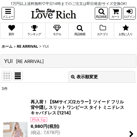
1万円以上送料無料♡平日14時までのご注文は即日発送!サイズ交換OK!
メニュー
商品検索
カート
ログイン
新作
ランキング
モデル
商品検索
カテゴリ
お気に入り
ホーム
>
RE ARRIVAL
>
YUI
YUI
[
RE ARRIVAL
]
表示順変更
閉じる
3
件
表示数
:
再入荷！【SMサイズ/2カラー】ツイード フリル
背中隠し スリット ワンピース タイト ミニドレス
並び順
:
キャバドレス
[
1214
]
6,980
円
(税別)
絞り込む
(
税込
:
7,678
円
)