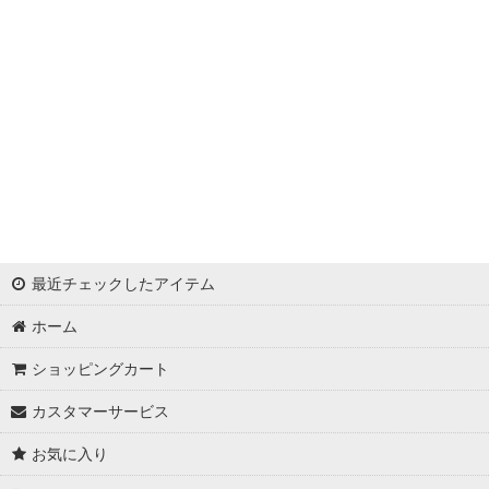
浦西ひかる
ゆめ
かとみか
AN
みみ
Minori
最近チェックしたアイテム
華
ホーム
杉山佳那惠
ショッピングカート
真優川咲
カスタマーサービス
KAREN
お気に入り
RiRi