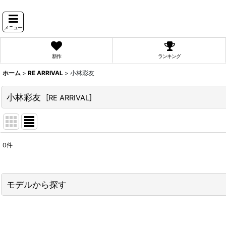
メニュー
新作
ランキング
ホーム
>
RE ARRIVAL
>
小林彩友
小林彩友
[
RE ARRIVAL
]
0
件
表示数
:
並び順
:
モデルから探す
PyunA.(ぴょな)