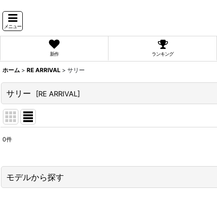
メニュー
新作
ランキング
ホーム
>
RE ARRIVAL
>
サリー
サリー
[
RE ARRIVAL
]
0
件
表示数
:
並び順
:
モデルから探す
PyunA.(ぴょな)