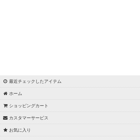
浦西ひかる
ゆめ
かとみか
AN
みみ
Minori
最近チェックしたアイテム
華
ホーム
杉山佳那惠
ショッピングカート
真優川咲
カスタマーサービス
KAREN
お気に入り
RiRi