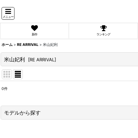
メニュー
新作
ランキング
ホーム
>
RE ARRIVAL
>
米山妃利
米山妃利
[
RE ARRIVAL
]
0
件
表示数
:
並び順
:
モデルから探す
PyunA.(ぴょな)