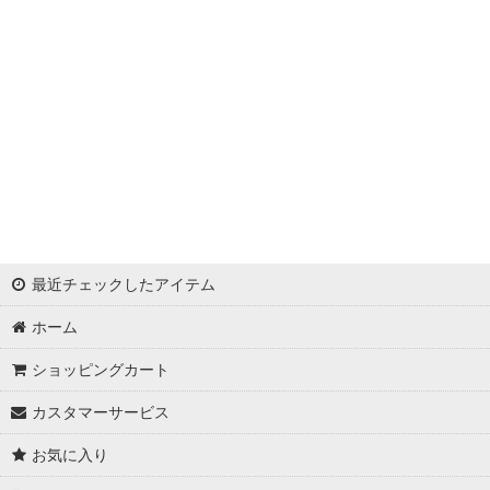
浦西ひかる
ゆめ
かとみか
AN
みみ
Minori
最近チェックしたアイテム
華
ホーム
杉山佳那惠
ショッピングカート
真優川咲
カスタマーサービス
KAREN
お気に入り
RiRi