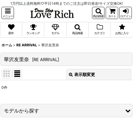
1万円以上送料無料♡平日14時までのご注文は即日発送!サイズ交換OK!
メニュー
商品検索
カート
ログイン
新作
ランキング
モデル
商品検索
カテゴリ
お気に入り
ホーム
>
RE ARRIVAL
>
華沢友里奈
華沢友里奈
[
RE ARRIVAL
]
表示順変更
閉じる
0
件
表示数
:
並び順
:
モデルから探す
絞り込む
PyunA.(ぴょな)