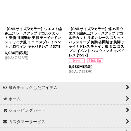
【SMLサイズ/2カラー】ウエスト編
【SMLサイズ/2カラー】蝶々柄 ウ
み上げ レースアップ デコルテカッ
エスト編み上げ レースアップ デコ
ト 美胸 谷間魅せ 美脚 チャイナドレ
ルテカット リボン レース スリット
ス チャイナ服 ミニ コスプレ イベン
パフスリーブ 美胸 谷間魅せ 美脚 チ
ト ハロウィン キャバドレス
[
1371
]
ャイナドレス チャイナ服 ミニ コス
プレ イベント ハロウィン キャバド
6,980
円
(税別)
レス
[
1537
]
(
税込
:
7,678
円
)
6,980
円
(税別)
(
税込
:
7,678
円
)
最近チェックしたアイテム
ホーム
ショッピングカート
カスタマーサービス