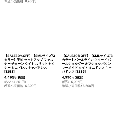
希望小売価格
:
8,980
円
【SALE30％OFF】【SMLサイズ/3
【SALE30％OFF】【SMLサイズ/3
カラー】半袖 セットアップ ファス
カラー】パールライン ツイード パ
ナー チェーン タイト スリット セク
ールショルダー オフショル ボタン
シー ミニドレス キャバドレス
マーメイド タイト ミニドレス キャ
[
1358
]
バドレス
[
1339
]
4,410
円
(税別)
4,550
円
(税別)
(
税込
:
4,851
円
)
(
税込
:
5,005
円
)
希望小売価格
:
6,300
円
希望小売価格
:
6,500
円