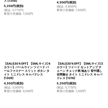
ス
[
1356
]
4,500
円
(税別)
5,250
円
(税別)
(
税込
:
4,950
円
)
(
税込
:
5,775
円
)
希望小売価格
:
7,500
円
希望小売価格
:
7,500
円
【SALE30％OFF】【SMLサイズ/4
【SALE30％OFF】【SMLサイズ/2
カラー】パールライン ツイード パ
カラー】ツイード セットアップ チ
ールファスナー スリット ボタン タ
ェーン チェック柄 袖あり 背中隠し
イト ミニドレス キャバドレス
谷間魅せ タイト ミニドレス キャバ
[
1309
]
ドレス
[
1316
]
4,550
円
(税別)
5,250
円
(税別)
(
税込
:
5,005
円
)
(
税込
:
5,775
円
)
希望小売価格
:
6,500
円
希望小売価格
:
7,500
円