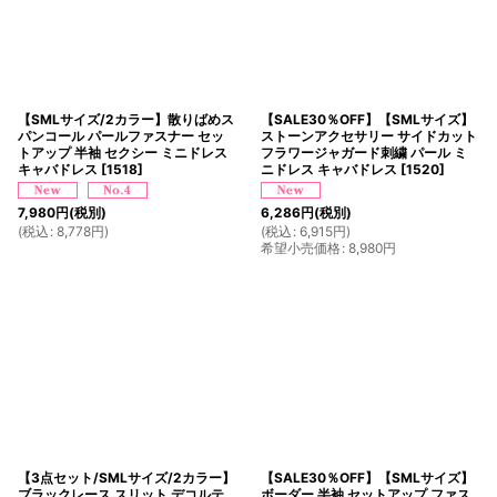
【SMLサイズ/2カラー】散りばめス
【SALE30％OFF】【SMLサイズ】
パンコール パールファスナー セッ
ストーンアクセサリー サイドカット
トアップ 半袖 セクシー ミニドレス
フラワージャガード刺繍 パール ミ
キャバドレス
[
1518
]
ニドレス キャバドレス
[
1520
]
7,980
円
(税別)
6,286
円
(税別)
(
税込
:
8,778
円
)
(
税込
:
6,915
円
)
希望小売価格
:
8,980
円
【3点セット/SMLサイズ/2カラー】
【SALE30％OFF】【SMLサイズ】
ブラックレース スリット デコルテ
ボーダー 半袖 セットアップ ファス