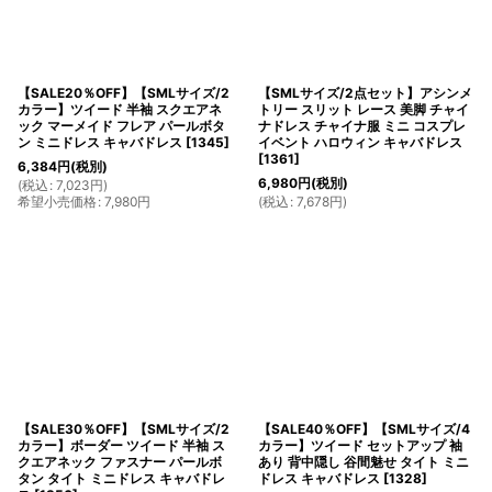
【SALE20％OFF】【SMLサイズ/2
【SMLサイズ/2点セット】アシンメ
カラー】ツイード 半袖 スクエアネ
トリー スリット レース 美脚 チャイ
ック マーメイド フレア パールボタ
ナドレス チャイナ服 ミニ コスプレ
ン ミニドレス キャバドレス
[
1345
]
イベント ハロウィン キャバドレス
[
1361
]
6,384
円
(税別)
6,980
円
(税別)
(
税込
:
7,023
円
)
希望小売価格
:
7,980
円
(
税込
:
7,678
円
)
【SALE30％OFF】【SMLサイズ/2
【SALE40％OFF】【SMLサイズ/4
カラー】ボーダー ツイード 半袖 ス
カラー】ツイード セットアップ 袖
クエアネック ファスナー パールボ
あり 背中隠し 谷間魅せ タイト ミニ
タン タイト ミニドレス キャバドレ
ドレス キャバドレス
[
1328
]