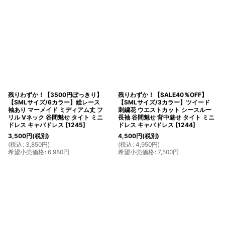
残りわずか！【3500円ぽっきり】
残りわずか！【SALE40％OFF】
【SMLサイズ/6カラー】総レース
【SMLサイズ/3カラー】ツイード
袖あり マーメイド ミディアム丈 フ
刺繍花 ウエストカット シースルー
リル Vネック 谷間魅せ タイト ミニ
長袖 谷間魅せ 背中魅せ タイト ミニ
ドレス キャバドレス
[
1245
]
ドレス キャバドレス
[
1244
]
3,500
円
(税別)
4,500
円
(税別)
(
税込
:
3,850
円
)
(
税込
:
4,950
円
)
希望小売価格
:
6,980
円
希望小売価格
:
7,500
円