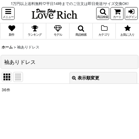
1万円以上送料無料♡平日14時までのご注文は即日発送!サイズ交換OK!
メニュー
商品検索
カート
ログイン
新作
ランキング
モデル
商品検索
カテゴリ
お気に入り
ホーム
>
袖ありドレス
袖ありドレス
表示順変更
閉じる
36
件
表示数
:
並び順
:
絞り込む