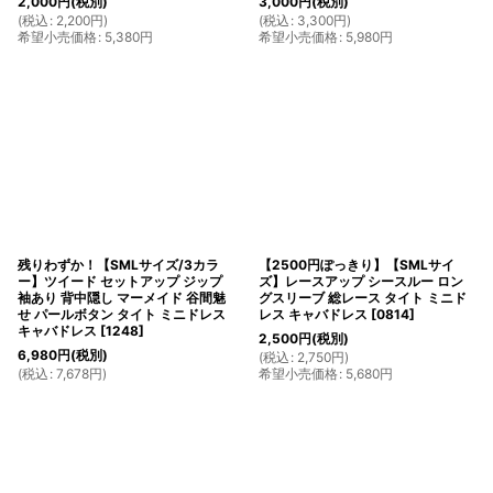
2,000
円
(税別)
3,000
円
(税別)
(
税込
:
2,200
円
)
(
税込
:
3,300
円
)
希望小売価格
:
5,380
円
希望小売価格
:
5,980
円
残りわずか！【SMLサイズ/3カラ
【2500円ぽっきり】【SMLサイ
ー】ツイード セットアップ ジップ
ズ】レースアップ シースルー ロン
袖あり 背中隠し マーメイド 谷間魅
グスリーブ 総レース タイト ミニド
せ パールボタン タイト ミニドレス
レス キャバドレス
[
0814
]
キャバドレス
[
1248
]
2,500
円
(税別)
6,980
円
(税別)
(
税込
:
2,750
円
)
(
税込
:
7,678
円
)
希望小売価格
:
5,680
円