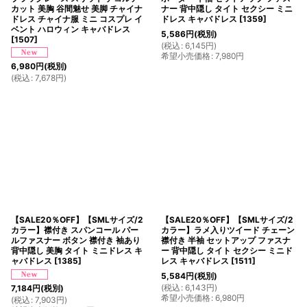
カット 美胸 谷間魅せ 美脚 チャイナ
ナー 背中隠し タイト セクシー ミニ
ドレス チャイナ服 ミニ コスプレ イ
ドレス キャバドレス
[
1359
]
ベント ハロウィン キャバドレス
5,586
円
(税別)
[
1507
]
(
税込
:
6,145
円
)
希望小売価格
:
7,980
円
6,980
円
(税別)
(
税込
:
7,678
円
)
【SALE20％OFF】【SMLサイズ/2
【SALE20％OFF】【SMLサイズ/2
カラー】襟付き スパンコール パー
カラー】ラメ入りツイード チェーン
ルファスナー ボタン 襟付き 袖あり
襟付き 半袖 セットアップ ファスナ
背中隠し 美胸 タイト ミニドレス キ
ー 背中隠し タイト セクシー ミニド
ャバドレス
[
1385
]
レス キャバドレス
[
1511
]
5,584
円
(税別)
(
税込
:
6,143
円
)
7,184
円
(税別)
希望小売価格
:
6,980
円
(
税込
:
7,903
円
)