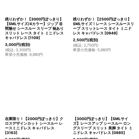
残りわずか！【3000円ぽっきり】
残りわずか！【2500円ぽっきり】
【SMLサイズ/4カラー】ジップ 谷
SMLサイズ！レース シースルースリ
間魅せ シースルー スリーブ 袖あり
ーブ スリットレース タイト ミニド
スリット レース タイト ミニドレス
レス キャバドレス
[
0949
]
キャバドレス
[
1109
]
2,500
円
(税別)
3,000
円
(税別)
(
税込
:
2,750
円
)
(
税込
:
3,300
円
)
希望小売価格
:
5,980
円
希望小売価格
:
6,980
円
在庫限り！【2000円ぽっきり】ク
【3000円ぽっきり】【SMLサイ
ロスデザインカット シースルー レ
ズ】レースアップ シースルー ロン
ースミニドレス キャバドレス
グスリーブ スリット 美脚 タイト ミ
[
3163
]
ニドレス キャバドレス
[
0985
]