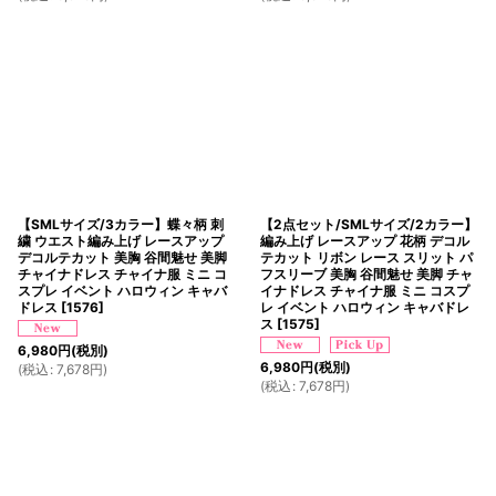
【SMLサイズ/3カラー】蝶々柄 刺
【2点セット/SMLサイズ/2カラー】
繍 ウエスト編み上げ レースアップ
編み上げ レースアップ 花柄 デコル
デコルテカット 美胸 谷間魅せ 美脚
テカット リボン レース スリット パ
チャイナドレス チャイナ服 ミニ コ
フスリーブ 美胸 谷間魅せ 美脚 チャ
スプレ イベント ハロウィン キャバ
イナドレス チャイナ服 ミニ コスプ
ドレス
[
1576
]
レ イベント ハロウィン キャバドレ
ス
[
1575
]
6,980
円
(税別)
6,980
円
(税別)
(
税込
:
7,678
円
)
(
税込
:
7,678
円
)