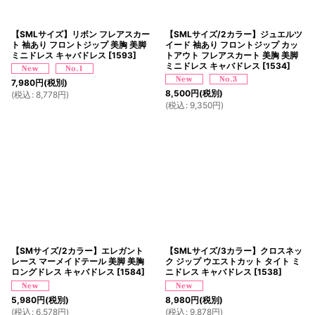
【SMLサイズ】リボン フレアスカー
【SMLサイズ/2カラー】ジュエルツ
ト 袖あり フロントジップ 美胸 美脚
イード 袖あり フロントジップ カッ
ミニドレス キャバドレス
[
1593
]
トアウト フレアスカート 美胸 美脚
ミニドレス キャバドレス
[
1534
]
7,980
円
(税別)
8,500
円
(税別)
(
税込
:
8,778
円
)
(
税込
:
9,350
円
)
【SMサイズ/2カラー】エレガント
【SMLサイズ/3カラー】クロスネッ
レース マーメイドテール 美脚 美胸
ク ジップ ウエストカット タイト ミ
ロングドレス キャバドレス
[
1584
]
ニドレス キャバドレス
[
1538
]
5,980
円
(税別)
8,980
円
(税別)
(
税込
:
6,578
円
)
(
税込
:
9,878
円
)