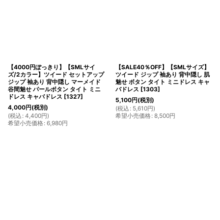
【4000円ぽっきり】【SMLサイ
【SALE40％OFF】【SMLサイズ】
ズ/2カラー】ツイード セットアップ
ツイード ジップ 袖あり 背中隠し 肌
ジップ 袖あり 背中隠し マーメイド
魅せ ボタン タイト ミニドレス キャ
谷間魅せ パールボタン タイト ミニ
バドレス
[
1303
]
ドレス キャバドレス
[
1327
]
5,100
円
(税別)
4,000
円
(税別)
(
税込
:
5,610
円
)
(
税込
:
4,400
円
)
希望小売価格
:
8,500
円
希望小売価格
:
6,980
円