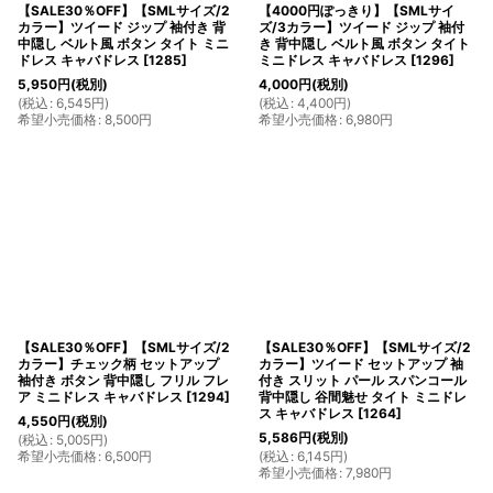
【SALE30％OFF】【SMLサイズ/2
【4000円ぽっきり】【SMLサイ
カラー】ツイード ジップ 袖付き 背
ズ/3カラー】ツイード ジップ 袖付
中隠し ベルト風 ボタン タイト ミニ
き 背中隠し ベルト風 ボタン タイト
ドレス キャバドレス
[
1285
]
ミニドレス キャバドレス
[
1296
]
5,950
円
(税別)
4,000
円
(税別)
(
税込
:
6,545
円
)
(
税込
:
4,400
円
)
希望小売価格
:
8,500
円
希望小売価格
:
6,980
円
【SALE30％OFF】【SMLサイズ/2
【SALE30％OFF】【SMLサイズ/2
カラー】チェック柄 セットアップ
カラー】ツイード セットアップ 袖
袖付き ボタン 背中隠し フリル フレ
付き スリット パール スパンコール
ア ミニドレス キャバドレス
[
1294
]
背中隠し 谷間魅せ タイト ミニドレ
ス キャバドレス
[
1264
]
4,550
円
(税別)
5,586
円
(税別)
(
税込
:
5,005
円
)
希望小売価格
:
6,500
円
(
税込
:
6,145
円
)
希望小売価格
:
7,980
円