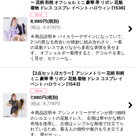
ー 花柄 和柄 オフショル ミニ 豪華 帯 リボン 花魁
着物 ドレス コスプレ イベント ハロウィン
[
1536
]
8,980
円
(税別)
(
税込
:
9,878
円
)
☆商品説明☆ バイカラーデザインになっていて、
2つの異なる色合いが絶妙に組み合わさり、一着
の花魁ドレスでありながら多彩な表情を見せま
す。 オフショルダー着用すると、デコルテを美し
く見せ、セクシーな…
【2点セット/2カラー】アシンメトリー 花柄 和柄
ミニ 豪華 帯 リボン 花魁 着物 ドレス コスプレ イ
ベント ハロウィン
[
1543
]
7,980
円
(税別)
(
税込
:
8,778
円
)
☆商品説明☆ アシンメトリーデザインが持つ独特
のシルエットの花魁ドレス。 右側は華やかな柄の
布地を使用し、左側はシンプルな無地で仕立てら
れているため、着る人の個性や魅力を引き立てま
す。 帯がセッ…