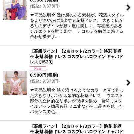
(
税込
:
9,878
円
)
☆商品説明☆ 透け感のある素材が、花魁スタイル
をより艶やかに演出する花魁ドレス。 大きく広が
る袖のデザインが動く度に美しく、存在感のある
シルエットを叶えます。 デコルテを綺麗に魅せる
合わせ襟デザ…
【高級ライン】【2点セット/2カラー】淡彩 花柄
帯 花魁 着物 ドレス コスプレ ハロウィン キャバド
レス
[
1523
]
8,980
円
(税別)
(
税込
:
9,878
円
)
☆商品説明☆ 淡く溶けるようなカラーと帯で作っ
た大きなリボンが印象的な花魁ドレス。 ウエスト
部分の立体的なリボンが視線を集め、自然にスタ
イルアップ効果も◎ ミニ丈ながら上品さを残した
バランスで色…
【高級ライン】【2点セット/3カラー】艶花 花柄
帯 花魁 着物 ドレス コスプレ ハロウィン キャバド