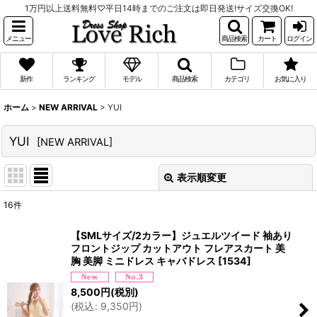
1万円以上送料無料♡平日14時までのご注文は即日発送!サイズ交換OK!
メニュー
商品検索
カート
ログイン
新作
ランキング
モデル
商品検索
カテゴリ
お気に入り
ホーム
>
NEW ARRIVAL
>
YUI
YUI
[
NEW ARRIVAL
]
表示順変更
閉じる
16
件
表示数
:
【SMLサイズ/2カラー】ジュエルツイード 袖あり
フロントジップ カットアウト フレアスカート 美
並び順
:
胸 美脚 ミニドレス キャバドレス
[
1534
]
8,500
円
(税別)
絞り込む
(
税込
:
9,350
円
)