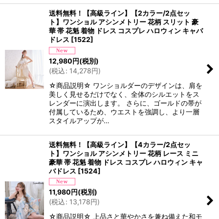
送料無料！【高級ライン】【2カラー/2点セッ
ト】ワンショル アシンメトリー 花柄 スリット 豪
華 帯 花魁 着物 ドレス コスプレ ハロウィン キャバ
ドレス
[
1522
]
12,980
円
(税別)
(
税込
:
14,278
円
)
☆商品説明☆ ワンショルダーのデザインは、肩を
美しく見せるだけでなく、全体のシルエットをス
レンダーに演出します。 さらに、ゴールドの帯が
付属しているため、ウエストを強調し、より一層
スタイルアップが…
送料無料！【高級ライン】【4カラー/2点セッ
ト】ワンショル アシンメトリー 花柄 レース ミニ
豪華 帯 花魁 着物 ドレス コスプレ ハロウィン キャ
バドレス
[
1524
]
11,980
円
(税別)
(
税込
:
13,178
円
)
☆商品説明☆ 上品さと華やかさを兼ね備えた和モ