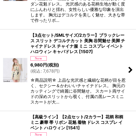
ダン花魁ドレス。 光沢感のある花柄生地が動く度
にふんわりと揺れ、女性らしい優雅な印象を演出
します。 胸元はデコルテを美しく魅せ、大きな帯
で作ったリボ…
【3点セット/SMLサイズ/2カラー】ブラックレー
ス スリット デコルテカット 美胸 谷間魅せ 美脚 チ
ャイナドレス チャイナ服 ミニ コスプレ イベント
ハロウィン キャバドレス
[
1507
]
6,980
円
(税別)
(
税込
:
7,678
円
)
☆商品説明☆ 上品な光沢感と繊細な花柄が目を惹
く、セクシー＆かわいいチャイナドレス。 胸元の
カッティングで綺麗に谷間魅せ。 スカート両サイ
ドの深めスリットから覗く、付属の黒レースミニ
スカートが大…
【高級ライン】【2点セット/2カラー】花柄 和柄
ミニ 豪華 帯 リボン 花魁 着物 ドレス コスプレ イ
ベント ハロウィン
[
1541
]