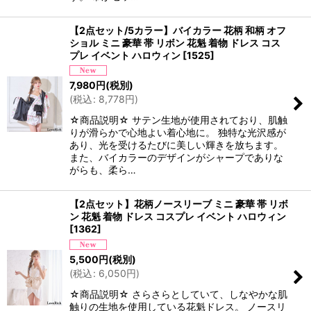
【2点セット/5カラー】バイカラー 花柄 和柄 オフ
ショル ミニ 豪華 帯 リボン 花魁 着物 ドレス コス
プレ イベント ハロウィン
[
1525
]
7,980
円
(税別)
(
税込
:
8,778
円
)
☆商品説明☆ サテン生地が使用されており、肌触
りが滑らかで心地よい着心地に。 独特な光沢感が
あり、光を受けるたびに美しい輝きを放ちます。
また、バイカラーのデザインがシャープでありな
がらも、柔ら…
【2点セット】花柄ノースリーブ ミニ 豪華 帯 リボ
ン 花魁 着物 ドレス コスプレ イベント ハロウィン
[
1362
]
5,500
円
(税別)
(
税込
:
6,050
円
)
☆商品説明☆ さらさらとしていて、しなやかな肌
触りの生地を使用している花魁ドレス。 ノースリ