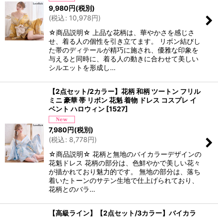
9,980
円
(税別)
(
税込
:
10,978
円
)
☆商品説明☆ 上品な花柄は、華やかさを感じさ
せ、着る人の個性を引き立てます。 リボン結びし
た帯のディテールが精巧に施され、優雅な印象を
与えると同時に、着る人の動きに合わせて美しい
シルエットを形成し…
【2点セット/2カラー】花柄 和柄 ツートン フリル
ミニ 豪華 帯 リボン 花魁 着物 ドレス コスプレ イ
ベント ハロウィン
[
1527
]
7,980
円
(税別)
(
税込
:
8,778
円
)
☆商品説明☆ 花柄と無地のバイカラーデザインの
花魁ドレス 花柄の部分は、色鮮やかで美しい花々
が描かれており魅力的です。 無地の部分は、落ち
着いたトーンのサテン生地で仕上げられており、
花柄とのバラ…
【高級ライン】【2点セット/3カラー】バイカラ