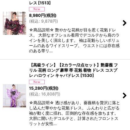
レス
[
1513
]
8,980
円
(税別)
(
税込
:
9,878
円
)
☆商品説明☆ 艶やかな花柄が目を惹く花魁ドレ
ス。 大胆なオフショル着用でデコルテから肩のラ
インを美しく演出します。 袖は花魁らしいボリュ
ームのあるワイドスリーブ。 ウエストには存在感
のある帯リ…
【高級ライン】【2カラー/2点セット】艶薔薇 フ
リル 花柄 ロング 豪華 帯 花魁 着物 ドレス コスプ
レ ハロウィン キャバドレス
[
1530
]
15,280
円
(税別)
(
税込
:
16,808
円
)
☆商品説明☆ 透け感があり、薔薇柄を贅沢に落と
し込んだ華やかな花魁ドレス。 ふんわりと広がる
袖が動く度に揺れ、圧倒的な存在感を放ちます。
大胆に開いたデコルテと、計算されたフロントス
リットが女性…