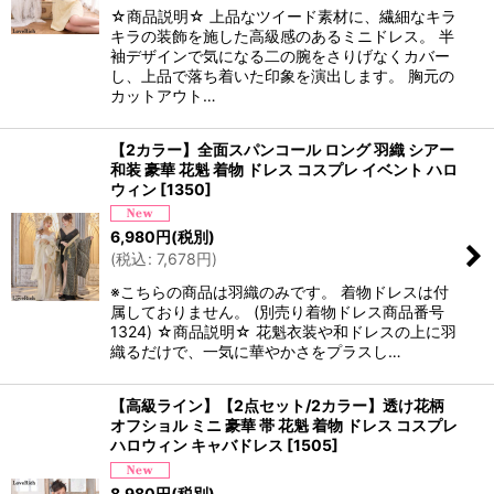
☆商品説明☆ 上品なツイード素材に、繊細なキラ
キラの装飾を施した高級感のあるミニドレス。 半
袖デザインで気になる二の腕をさりげなくカバー
し、上品で落ち着いた印象を演出します。 胸元の
カットアウト…
【2カラー】全面スパンコール ロング 羽織 シアー
和装 豪華 花魁 着物 ドレス コスプレ イベント ハロ
ウィン
[
1350
]
6,980
円
(税別)
(
税込
:
7,678
円
)
※こちらの商品は羽織のみです。 着物ドレスは付
属しておりません。 (別売り着物ドレス商品番号
1324) ☆商品説明☆ 花魁衣装や和ドレスの上に羽
織るだけで、一気に華やかさをプラスし…
【高級ライン】【2点セット/2カラー】透け花柄
オフショル ミニ 豪華 帯 花魁 着物 ドレス コスプレ
ハロウィン キャバドレス
[
1505
]
8,980
円
(税別)