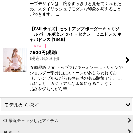
ーブデザインは、腕をすっきりと見せてくれるた
め、スタイリッシュでモダンな印象を与えること
ができます。 …
【SMLサイズ】セットアップ ボーダー キャミソ
ール パールボタン タイト セクシー ミニドレス キ
ャバドレス
[
1348
]
7,500
円
(税別)
(
税込
:
8,250
円
)
☆商品説明☆ トップスはキャミソールデザインで
ショルダー部分にはストーンがあしらわれてお
り、シンプルながらも存在感のある装飾です。 こ
れにより、カジュアルな印象になることなく、上
品さを保ちながら華…
モデルから探す
最近チェックしたアイテム
PyunA.(ぴょな)
ホーム