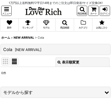
1万円以上送料無料♡平日14時までのご注文は即日発送!サイズ交換OK!
メニュー
商品検索
カート
ログイン
新作
ランキング
モデル
商品検索
カテゴリ
お気に入り
ホーム
>
NEW ARRIVAL
>
Cola
Cola
[
NEW ARRIVAL
]
表示順変更
閉じる
0
件
表示数
:
並び順
:
モデルから探す
絞り込む
PyunA.(ぴょな)