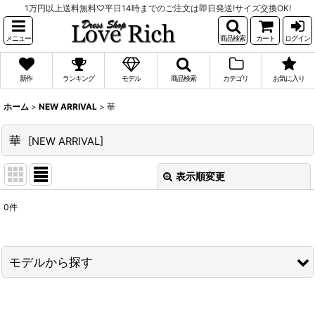
1万円以上送料無料♡平日14時までのご注文は即日発送!サイズ交換OK!
メニュー
商品検索
カート
ログイン
新作
ランキング
モデル
商品検索
カテゴリ
お気に入り
ホーム
>
NEW ARRIVAL
>
華
華
[
NEW ARRIVAL
]
表示順変更
閉じる
0
件
表示数
:
並び順
:
モデルから探す
絞り込む
PyunA.(ぴょな)