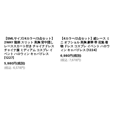
【SMLサイズ/4カラー/3点セット】
【4カラー/2点セット】総レース ミ
2WAY 龍柄 スリット 美胸 背中隠し
ニ オフショル 美胸 豪華 帯 花魁 着
レーススカート付き チャイナドレス
物 ドレス コスプレ イベント ハロウ
チャイナ服 ミディアム コスプレ イ
ィン キャバドレス
[
1224
]
ベント ハロウィン キャバドレス
6,980
円
(税別)
[
1227
]
(
税込
:
7,678
円
)
5,980
円
(税別)
(
税込
:
6,578
円
)