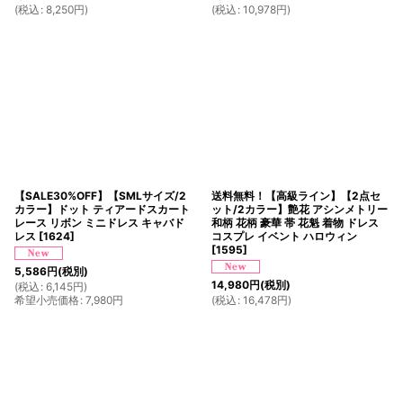
(
税込
:
8,250
円
)
(
税込
:
10,978
円
)
【SALE30%OFF】【SMLサイズ/2
送料無料！【高級ライン】【2点セ
カラー】ドット ティアードスカート
ット/2カラー】艶花 アシンメトリー
レース リボン ミニドレス キャバド
和柄 花柄 豪華 帯 花魁 着物 ドレス
レス
[
1624
]
コスプレ イベント ハロウィン
[
1595
]
5,586
円
(税別)
14,980
円
(税別)
(
税込
:
6,145
円
)
希望小売価格
:
7,980
円
(
税込
:
16,478
円
)