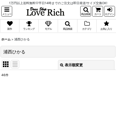
1万円以上送料無料♡平日14時までのご注文は即日発送!サイズ交換OK!
メニュー
商品検索
カート
ログイン
新作
ランキング
モデル
商品検索
カテゴリ
お気に入り
ホーム
>
浦西ひかる
浦西ひかる
表示順変更
閉じる
46
件
表示数
:
並び順
:
絞り込む