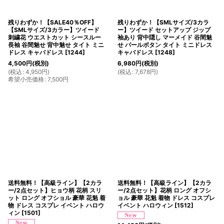
残りわずか！【SALE40％OFF】
残りわずか！【SMLサイズ/3カラ
【SMLサイズ/3カラー】ツイード
ー】ツイード セットアップ ジップ
刺繍花 ウエストカット シースルー
袖あり 背中隠し マーメイド 谷間魅
長袖 谷間魅せ 背中魅せ タイト ミニ
せ パールボタン タイト ミニドレス
ドレス キャバドレス
[
1244
]
キャバドレス
[
1248
]
4,500
円
(税別)
6,980
円
(税別)
(
税込
:
4,950
円
)
(
税込
:
7,678
円
)
希望小売価格
:
7,500
円
送料無料！【高級ライン】【2カラ
送料無料！【高級ライン】【2カラ
ー/2点セット】ヒョウ柄 花柄 スリ
ー/2点セット】花柄 ロング オフシ
ット ロング オフショル 豪華 花魁 着
ョル 豪華 花魁 着物 ドレス コスプレ
物 ドレス コスプレ イベント ハロウ
イベント ハロウィン
[
1512
]
ィン
[
1501
]