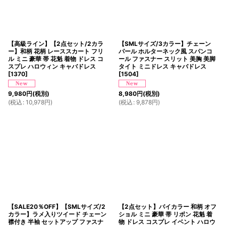
【高級ライン】【2点セット/2カラ
【SMLサイズ/3カラー】チェーン
ー】和柄 花柄 レーススカート フリ
パール ホルターネック風 スパンコ
ル ミニ 豪華 帯 花魁 着物 ドレス コ
ール ファスナー スリット 美胸 美脚
スプレ ハロウィン キャバドレス
タイト ミニドレス キャバドレス
[
1370
]
[
1504
]
9,980
円
(税別)
8,980
円
(税別)
(
税込
:
10,978
円
)
(
税込
:
9,878
円
)
【SALE20％OFF】【SMLサイズ/2
【2点セット】バイカラー 和柄 オフ
カラー】ラメ入りツイード チェーン
ショル ミニ 豪華 帯 リボン 花魁 着
襟付き 半袖 セットアップ ファスナ
物 ドレス コスプレ イベント ハロウ