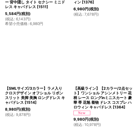
ー 背中隠し タイト セクシー ミニド
ィン
[
1376
]
レス キャバドレス
[
1511
]
6,980
円
(税別)
5,584
円
(税別)
(
税込
:
7,678
円
)
(
税込
:
6,143
円
)
希望小売価格
:
6,980
円
【SMLサイズ/3カラー】ラメ入り
【高級ライン】【2カラー/2点セッ
クロスデザイン オフショル リボン
ト】ワンショル アシンメトリー 花
スリット 美脚 美胸 ロングドレス キ
柄 レース ロングinミニスカート 豪
ャバドレス
[
1514
]
華 帯 花魁 着物 ドレス コスプレ ハ
ロウィン キャバドレス
[
1364
]
8,980
円
(税別)
(
税込
:
9,878
円
)
9,980
円
(税別)
(
税込
:
10,978
円
)