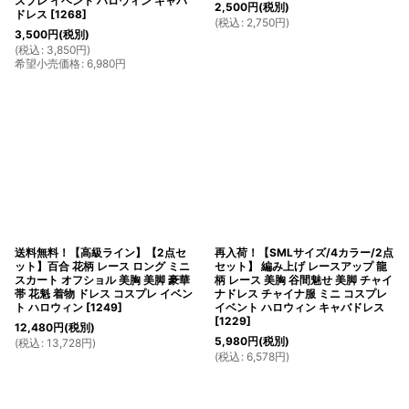
スプレ イベント ハロウィン キャバ
2,500
円
(税別)
ドレス
[
1268
]
(
税込
:
2,750
円
)
3,500
円
(税別)
(
税込
:
3,850
円
)
希望小売価格
:
6,980
円
送料無料！【高級ライン】【2点セ
再入荷！【SMLサイズ/4カラー/2点
ット】百合 花柄 レース ロング ミニ
セット】 編み上げ レースアップ 龍
スカート オフショル 美胸 美脚 豪華
柄 レース 美胸 谷間魅せ 美脚 チャイ
帯 花魁 着物 ドレス コスプレ イベン
ナドレス チャイナ服 ミニ コスプレ
ト ハロウィン
[
1249
]
イベント ハロウィン キャバドレス
[
1229
]
12,480
円
(税別)
5,980
円
(税別)
(
税込
:
13,728
円
)
(
税込
:
6,578
円
)