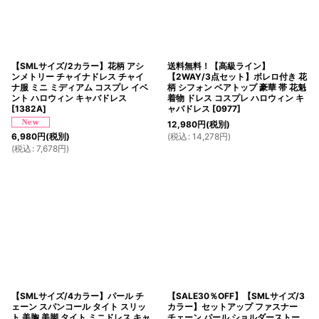
【SMLサイズ/2カラー】花柄 アシ
送料無料！【高級ライン】
ンメトリー チャイナドレス チャイ
【2WAY/3点セット】ボレロ付き 花
ナ服 ミニ ミディアム コスプレ イベ
柄 シフォン ベアトップ 豪華 帯 花魁
ント ハロウィン キャバドレス
着物 ドレス コスプレ ハロウィン キ
[
1382A
]
ャバドレス
[
0977
]
12,980
円
(税別)
(
税込
:
14,278
円
)
6,980
円
(税別)
(
税込
:
7,678
円
)
【SMLサイズ/4カラー】パール チ
【SALE30％OFF】【SMLサイズ/3
ェーン スパンコール タイト スリッ
カラー】セットアップ ファスナー
ト 美胸 美脚 タイト ミニドレス キャ
チェーン パール ショルダーストー