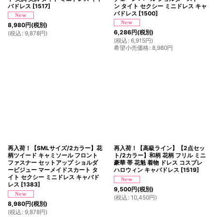
バドレス
[
1517
]
ン タイト セクシー ミニドレス キャ
バドレス
[
1500
]
8,980
円
(税別)
6,286
円
(税別)
(
税込
:
9,878
円
)
(
税込
:
6,915
円
)
希望小売価格
:
8,980
円
再入荷！【SMLサイズ/2カラー】花
再入荷！【高級ライン】【2点セッ
柄ツイード キャミソール フロント
ト/2カラー】和柄 花柄 フリル ミニ
ファスナー セットアップ ショルダ
豪華 帯 花魁 着物 ドレス コスプレ
ービジュー マーメイドスカート タ
ハロウィン キャバドレス
[
1519
]
イト セクシー ミニドレス キャバド
レス
[
1383
]
9,500
円
(税別)
(
税込
:
10,450
円
)
8,980
円
(税別)
(
税込
:
9,878
円
)