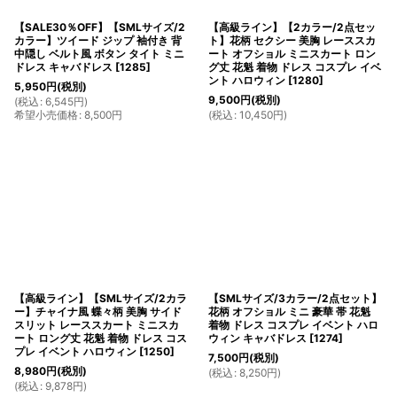
【SALE30％OFF】【SMLサイズ/2
【高級ライン】【2カラー/2点セッ
カラー】ツイード ジップ 袖付き 背
ト】花柄 セクシー 美胸 レーススカ
中隠し ベルト風 ボタン タイト ミニ
ート オフショル ミニスカート ロン
ドレス キャバドレス
[
1285
]
グ丈 花魁 着物 ドレス コスプレ イベ
ント ハロウィン
[
1280
]
5,950
円
(税別)
9,500
円
(税別)
(
税込
:
6,545
円
)
希望小売価格
:
8,500
円
(
税込
:
10,450
円
)
【高級ライン】【SMLサイズ/2カラ
【SMLサイズ/3カラー/2点セット】
ー】チャイナ風 蝶々柄 美胸 サイド
花柄 オフショル ミニ 豪華 帯 花魁
スリット レーススカート ミニスカ
着物 ドレス コスプレ イベント ハロ
ート ロング丈 花魁 着物 ドレス コス
ウィン キャバドレス
[
1274
]
プレ イベント ハロウィン
[
1250
]
7,500
円
(税別)
8,980
円
(税別)
(
税込
:
8,250
円
)
(
税込
:
9,878
円
)