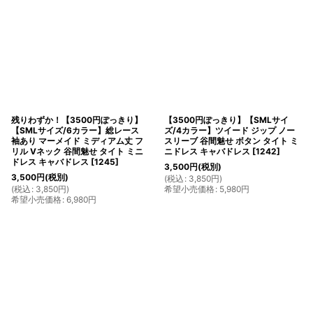
残りわずか！【3500円ぽっきり】
【3500円ぽっきり】【SMLサイ
【SMLサイズ/6カラー】総レース
ズ/4カラー】ツイード ジップ ノー
袖あり マーメイド ミディアム丈 フ
スリーブ 谷間魅せ ボタン タイト ミ
リル Vネック 谷間魅せ タイト ミニ
ニドレス キャバドレス
[
1242
]
ドレス キャバドレス
[
1245
]
3,500
円
(税別)
3,500
円
(税別)
(
税込
:
3,850
円
)
(
税込
:
3,850
円
)
希望小売価格
:
5,980
円
希望小売価格
:
6,980
円