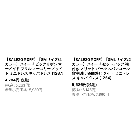
【SALE20％OFF】【SMサイズ/4
【SALE30％OFF】【SMLサイズ/2
カラー】ツイード ビッグリボン マ
カラー】ツイード セットアップ 袖
ーメイド フリル ノースリーブ タイ
付き スリット パール スパンコール
ト ミニドレス キャバドレス
[
1287
]
背中隠し 谷間魅せ タイト ミニドレ
ス キャバドレス
[
1264
]
4,784
円
(税別)
5,586
円
(税別)
(
税込
:
5,263
円
)
希望小売価格
:
5,980
円
(
税込
:
6,145
円
)
希望小売価格
:
7,980
円