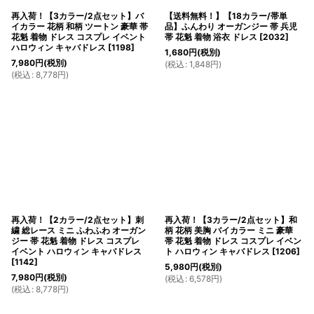
再入荷！【3カラー/2点セット】バ
【送料無料！】【18カラー/帯単
イカラー 花柄 和柄 ツートン 豪華 帯
品】ふんわり オーガンジー 帯 兵児
花魁 着物 ドレス コスプレ イベント
帯 花魁 着物 浴衣 ドレス
[
2032
]
ハロウィン キャバドレス
[
1198
]
1,680
円
(税別)
7,980
円
(税別)
(
税込
:
1,848
円
)
(
税込
:
8,778
円
)
再入荷！【2カラー/2点セット】刺
再入荷！【3カラー/2点セット】和
繍 総レース ミニ ふわふわ オーガン
柄 花柄 美胸 バイカラー ミニ 豪華
ジー 帯 花魁 着物 ドレス コスプレ
帯 花魁 着物 ドレス コスプレ イベン
イベント ハロウィン キャバドレス
ト ハロウィン キャバドレス
[
1206
]
[
1142
]
5,980
円
(税別)
7,980
円
(税別)
(
税込
:
6,578
円
)
(
税込
:
8,778
円
)