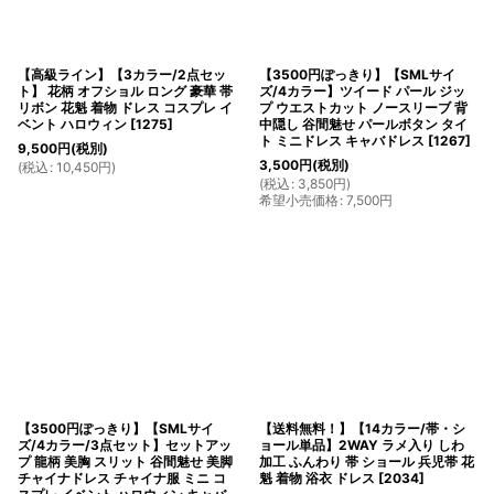
【高級ライン】【3カラー/2点セッ
【3500円ぽっきり】【SMLサイ
ト】 花柄 オフショル ロング 豪華 帯
ズ/4カラー】ツイード パール ジッ
リボン 花魁 着物 ドレス コスプレ イ
プ ウエストカット ノースリーブ 背
ベント ハロウィン
[
1275
]
中隠し 谷間魅せ パールボタン タイ
ト ミニドレス キャバドレス
[
1267
]
9,500
円
(税別)
3,500
円
(税別)
(
税込
:
10,450
円
)
(
税込
:
3,850
円
)
希望小売価格
:
7,500
円
【3500円ぽっきり】【SMLサイ
【送料無料！】【14カラー/帯・シ
ズ/4カラー/3点セット】セットアッ
ョール単品】2WAY ラメ入り しわ
プ 龍柄 美胸 スリット 谷間魅せ 美脚
加工 ふんわり 帯 ショール 兵児帯 花
チャイナドレス チャイナ服 ミニ コ
魁 着物 浴衣 ドレス
[
2034
]