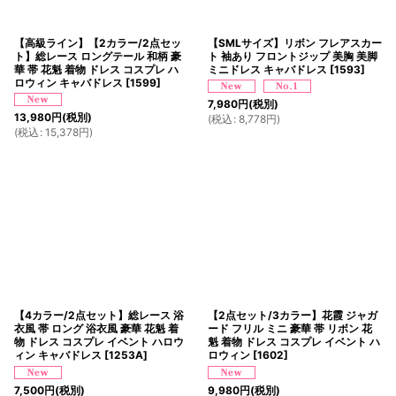
【高級ライン】【2カラー/2点セッ
【SMLサイズ】リボン フレアスカー
ト】総レース ロングテール 和柄 豪
ト 袖あり フロントジップ 美胸 美脚
華 帯 花魁 着物 ドレス コスプレ ハ
ミニドレス キャバドレス
[
1593
]
ロウィン キャバドレス
[
1599
]
7,980
円
(税別)
13,980
円
(税別)
(
税込
:
8,778
円
)
(
税込
:
15,378
円
)
【4カラー/2点セット】総レース 浴
【2点セット/3カラー】花霞 ジャガ
衣風 帯 ロング 浴衣風 豪華 花魁 着
ード フリル ミニ 豪華 帯 リボン 花
物 ドレス コスプレ イベント ハロウ
魁 着物 ドレス コスプレ イベント ハ
ィン キャバドレス
[
1253A
]
ロウィン
[
1602
]
7,500
円
(税別)
9,980
円
(税別)