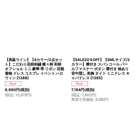
【高級ライン】【4カラー/2点セッ
【SALE20％OFF】【SMLサイズ/2
ト】こだわり花柄刺繍 蝶々柄 和柄
カラー】襟付き スパンコール パー
オフショル ミニ 豪華 帯 リボン 花魁
ルファスナー ボタン 襟付き 袖あり
着物 ドレス コスプレ イベント ハロ
背中隠し 美胸 タイト ミニドレス キ
ウィン
[
1388
]
ャバドレス
[
1385
]
9,980
円
(税別)
7,184
円
(税別)
(
税込
:
10,978
円
)
(
税込
:
7,903
円
)
希望小売価格
:
8,980
円