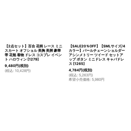
【2点セット】百合 花柄 レース ミニ
【SALE20％OFF】【SMLサイズ/4
スカート オフショル 美胸 美脚 豪華
カラー】パールチェーンショルダー
帯 花魁 着物 ドレス コスプレ イベン
アシンメトリー ツイード セットア
ト ハロウィン
[
1279
]
ップ ボタン ミニドレス キャバドレ
ス
[
1265
]
9,480
円
(税別)
4,784
円
(税別)
(
税込
:
10,428
円
)
(
税込
:
5,263
円
)
希望小売価格
:
5,980
円