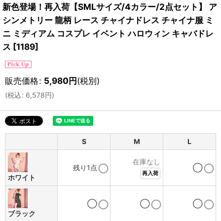
新色登場！再入荷【SMLサイズ/4カラー/2点セット】 ア
シンメトリー 龍柄 レース チャイナドレス チャイナ服 ミ
ニ ミディアム コスプレ イベント ハロウィン キャバドレ
ス
[
1189
]
販売価格
:
5,980
円
(税別)
(
税込
:
6,578
円
)
S
M
L
在庫なし
残り1点
◯
再入荷
ホワイト
◯
◯
◯
ブラック