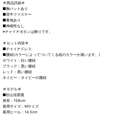
☆商品詳細☆
■胸パットあり
■背中ファスナー
■裏地あり
■伸縮性なし
※チャイナボタンは飾りです。
☆セット内容☆
■チャイナドレス
■腰紐(カラーによってついてくる紐のカラーが違います。)
ホワイト：白い腰紐
ブラック：黒い腰紐
レッド：黒い腰紐
ネイビー：ネイビーの腰紐
☆モデル☆
■杉山佳那惠
身長：158cm
着用サイズ：Mサイズ
着用ヒール：14.5cm