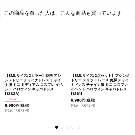
この商品を買った人は、こんな商品も買っています
【SMLサイズ/2カラー】花柄 アシ
【SMLサイズ/2点セット】アシンメ
ンメトリー チャイナドレス チャイ
トリー スリット レース 美脚 チャイ
ナ服 ミニ ミディアム コスプレ イベ
ナドレス チャイナ服 ミニ コスプレ
ント ハロウィン キャバドレス
イベント ハロウィン キャバドレス
[
1382A
]
[
1361
]
6,980
円
(税別)
(
税込
:
7,678
円
)
6,980
円
(税別)
(
税込
:
7,678
円
)