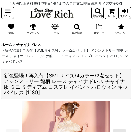
1万円以上送料無料♡平日14時までのご注文は即日発送!サイズ交換OK!
メニュー
商品検索
カート
ログイン
新作
ランキング
モデル
商品検索
カテゴリ
お気に入り
ホーム
>
チャイナドレス
>
新色登場！再入荷【SMLサイズ/4カラー/2点セット】 アシンメトリー 龍柄 レ
ース チャイナドレス チャイナ服 ミニ ミディアム コスプレ イベント ハロウィン
キャバドレス
新色登場！再入荷【SMLサイズ/4カラー/2点セット】
アシンメトリー 龍柄 レース チャイナドレス チャイナ
服 ミニ ミディアム コスプレ イベント ハロウィン キャ
バドレス
[
1189
]