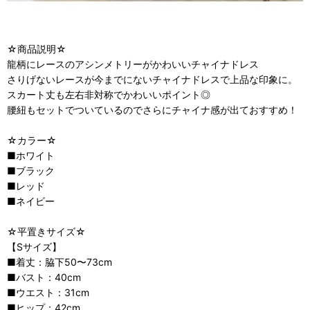
☆商品説明☆
龍柄にレースのアシンメトリーがかわいいチャイナドレス
さりげないレースが今までにないチャイナドレスで上品な印象に。
スカート丈も左右非対称でかわいいポイント◎
腰紐もセットでついているのでさらにチャイナ感が出ておすすめ！
☆カラー☆
■ホワイト
■ブラック
■レッド
■ネイビー
☆平置きサイズ☆
【Sサイズ】
■着丈：脇下50〜73cm
■バスト：40cm
■ウエスト：31cm
■ヒップ：42cm