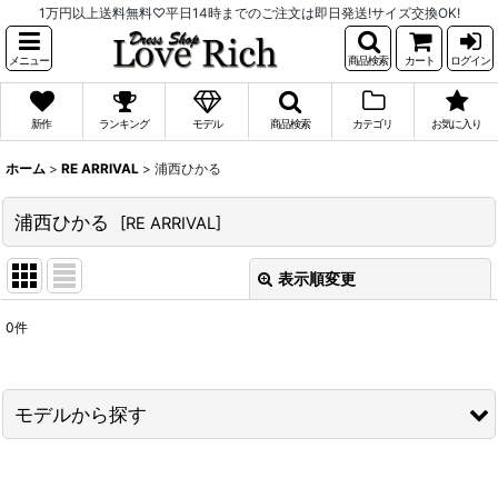
1万円以上送料無料♡平日14時までのご注文は即日発送!サイズ交換OK!
メニュー
商品検索
カート
ログイン
新作
ランキング
モデル
商品検索
カテゴリ
お気に入り
ホーム
>
RE ARRIVAL
>
浦西ひかる
浦西ひかる
[
RE ARRIVAL
]
表示順変更
閉じる
0
件
表示数
:
並び順
:
モデルから探す
絞り込む
PyunA.(ぴょな)