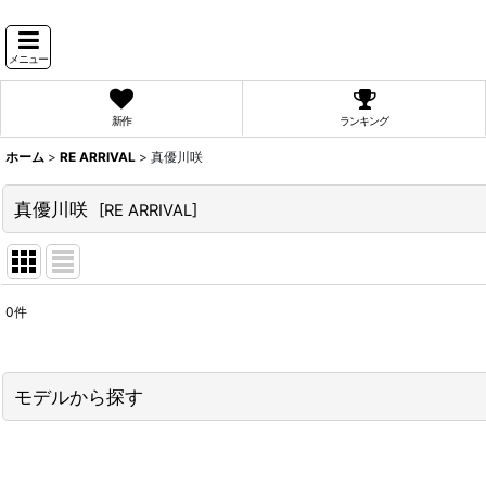
メニュー
新作
ランキング
ホーム
>
RE ARRIVAL
>
真優川咲
真優川咲
[
RE ARRIVAL
]
0
件
表示数
:
並び順
:
モデルから探す
PyunA.(ぴょな)