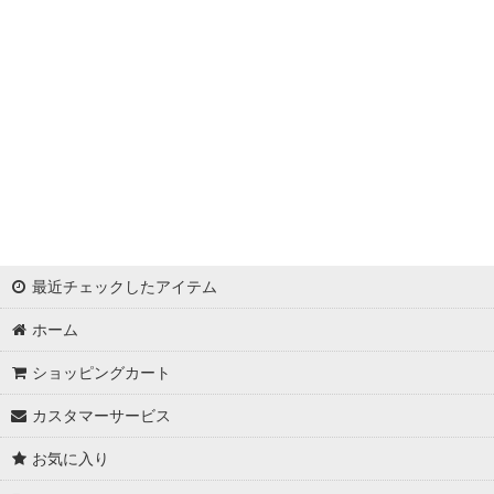
浦西ひかる
ゆめ
かとみか
AN
みみ
Minori
最近チェックしたアイテム
華
ホーム
杉山佳那惠
ショッピングカート
真優川咲
カスタマーサービス
KAREN
お気に入り
RiRi