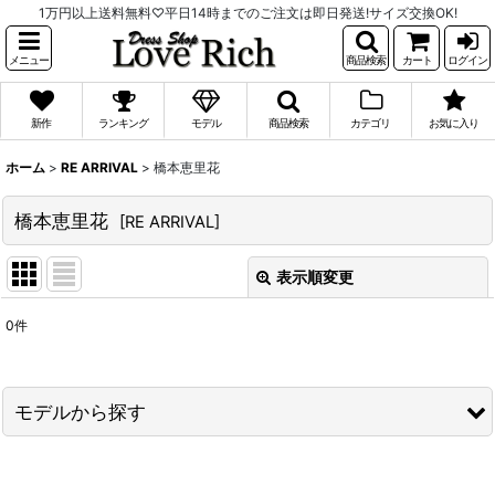
1万円以上送料無料♡平日14時までのご注文は即日発送!サイズ交換OK!
メニュー
商品検索
カート
ログイン
新作
ランキング
モデル
商品検索
カテゴリ
お気に入り
ホーム
>
RE ARRIVAL
>
橋本恵里花
橋本恵里花
[
RE ARRIVAL
]
表示順変更
閉じる
0
件
表示数
:
並び順
:
モデルから探す
絞り込む
PyunA.(ぴょな)