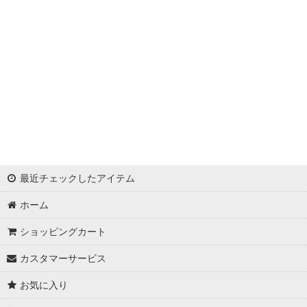
浦西ひかる
ゆめ
かとみか
AN
みみ
Minori
最近チェックしたアイテム
華
ホーム
杉山佳那惠
ショッピングカート
真優川咲
カスタマーサービス
KAREN
お気に入り
RiRi