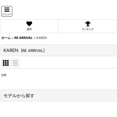
メニュー
新作
ランキング
ホーム
>
RE ARRIVAL
>
KAREN
KAREN
[
RE ARRIVAL
]
0
件
表示数
:
並び順
:
モデルから探す
PyunA.(ぴょな)