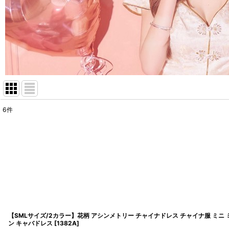
6
件
表示数
:
並び順
:
【SMLサイズ/2カラー】花柄 アシンメトリー チャイナドレス チャイナ服 ミニ 
ン キャバドレス
[
1382A
]