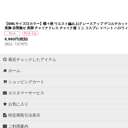
【SMLサイズ/2カラー】蝶々柄 ウエスト編み上げ レースアップ デコルテカット
美胸 谷間魅せ 美脚 チャイナドレス チャイナ服 ミニ コスプレ イベント ハロウ
6,980
円
(税別)
(
税込
:
7,678
円
)
最近チェックしたアイテム
ホーム
ショッピングカート
カスタマーサービス
お気に入り
特定商取引法表示
ご利用案内