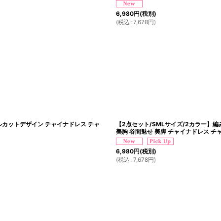
6,980
円
(税別)
(
税込
:
7,678
円
)
イルカットデザイン チャイナドレス チャ
【2点セット/SMLサイズ/2カラー】編
美胸 谷間魅せ 美脚 チャイナドレス チ
6,980
円
(税別)
(
税込
:
7,678
円
)