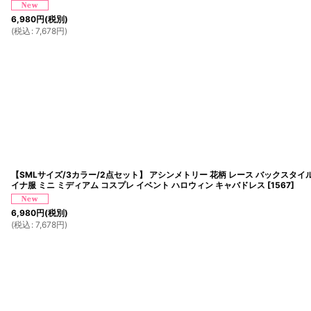
6,980
円
(税別)
(
税込
:
7,678
円
)
【SMLサイズ/3カラー/2点セット】 アシンメトリー 花柄 レース バックスタ
イナ服 ミニ ミディアム コスプレ イベント ハロウィン キャバドレス
[
1567
]
6,980
円
(税別)
(
税込
:
7,678
円
)