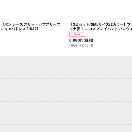
 リボン レース スリット パフスリーブ
【3点セット/SMLサイズ/2カラー】ブ
ィン キャバドレス
[
1537
]
イナ服 ミニ コスプレ イベント ハロウ
6,980
円
(税別)
(
税込
:
7,678
円
)