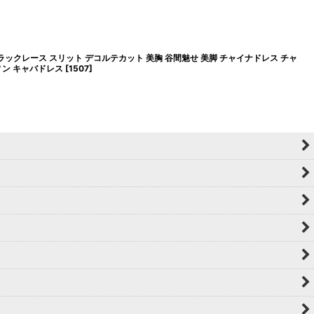
ラックレース スリット デコルテカット 美胸 谷間魅せ 美脚 チャイナドレス チャ
ィン キャバドレス
[
1507
]