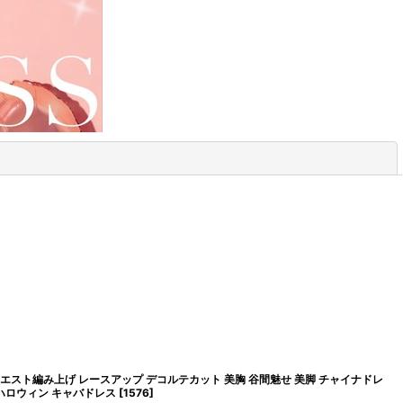
閉じる
ウエスト編み上げ レースアップ デコルテカット 美胸 谷間魅せ 美脚 チャイナドレ
 ハロウィン キャバドレス
[
1576
]