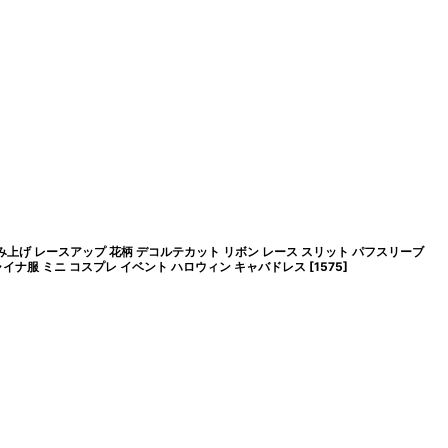
み上げ レースアップ 花柄 デコルテカット リボン レース スリット パフスリーブ
ャイナ服 ミニ コスプレ イベント ハロウィン キャバドレス
[
1575
]