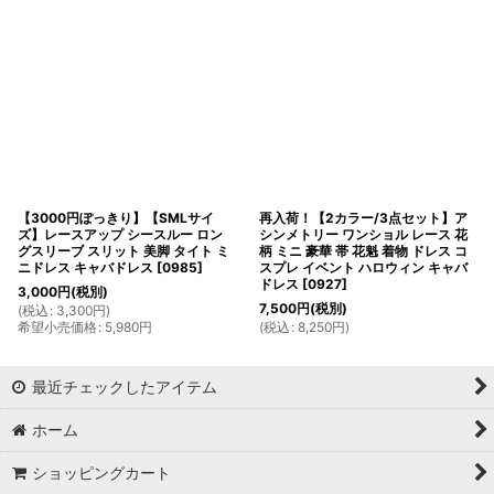
【3000円ぽっきり】【SMLサイ
再入荷！【2カラー/3点セット】ア
ズ】レースアップ シースルー ロン
シンメトリー ワンショル レース 花
グスリーブ スリット 美脚 タイト ミ
柄 ミニ 豪華 帯 花魁 着物 ドレス コ
ニドレス キャバドレス
[
0985
]
スプレ イベント ハロウィン キャバ
ドレス
[
0927
]
3,000
円
(税別)
7,500
円
(税別)
(
税込
:
3,300
円
)
希望小売価格
:
5,980
円
(
税込
:
8,250
円
)
最近チェックしたアイテム
ホーム
ショッピングカート