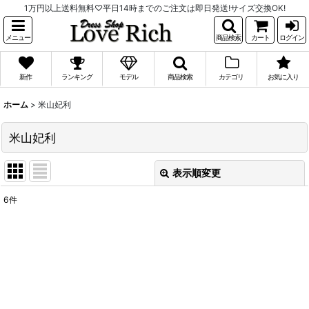
1万円以上送料無料♡平日14時までのご注文は即日発送!サイズ交換OK!
メニュー
商品検索
カート
ログイン
新作
ランキング
モデル
商品検索
カテゴリ
お気に入り
ホーム
>
米山妃利
米山妃利
表示順変更
閉じる
6
件
表示数
:
並び順
:
絞り込む