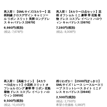
再入荷！【SMLサイズ/3カラー】花
再入荷！【4カラー/2点セット】花
柄刺繍 クロスデザイン キャミソー
柄 オフショル ミニ 豪華 帯 花魁 着
ル リボン スリット 美脚 ロングドレ
物 ドレス コスプレ イベント ハロウ
ス キャバドレス
[
0979
]
ィン キャバドレス
[
0976
]
6,980
円
(税別)
7,280
円
(税別)
(
税込
:
7,678
円
)
(
税込
:
8,008
円
)
再入荷！【高級ライン】【4カラ
残りわずか！【2500円ぽっきり】
ー/3点セット】小花柄 スリット オ
SMLサイズ！レース シースルースリ
フショル ロング 豪華 帯 リボン 花魁
ーブ スリットレース タイト ミニド
着物 ドレス コスプレ イベント ハロ
レス キャバドレス
[
0949
]
ウィン
[
0958
]
2,500
円
(税別)
9,500
円
(税別)
(
税込
:
2,750
円
)
(
税込
:
10,450
円
)
希望小売価格
:
5,980
円