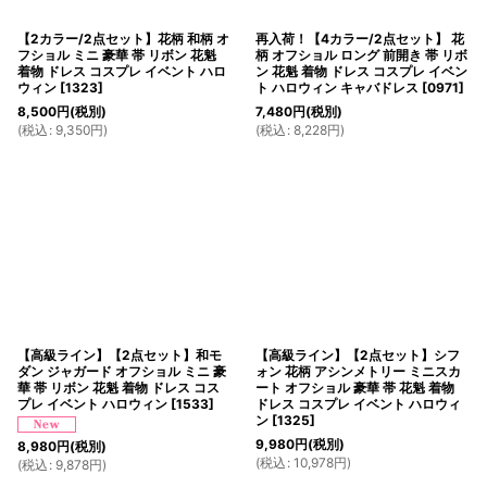
【2カラー/2点セット】花柄 和柄 オ
再入荷！【4カラー/2点セット】 花
フショル ミニ 豪華 帯 リボン 花魁
柄 オフショル ロング 前開き 帯 リボ
着物 ドレス コスプレ イベント ハロ
ン 花魁 着物 ドレス コスプレ イベン
ウィン
[
1323
]
ト ハロウィン キャバドレス
[
0971
]
8,500
円
(税別)
7,480
円
(税別)
(
税込
:
9,350
円
)
(
税込
:
8,228
円
)
【高級ライン】【2点セット】和モ
【高級ライン】【2点セット】シフ
ダン ジャガード オフショル ミニ 豪
ォン 花柄 アシンメトリー ミニスカ
華 帯 リボン 花魁 着物 ドレス コス
ート オフショル 豪華 帯 花魁 着物
プレ イベント ハロウィン
[
1533
]
ドレス コスプレ イベント ハロウィ
ン
[
1325
]
9,980
円
(税別)
8,980
円
(税別)
(
税込
:
10,978
円
)
(
税込
:
9,878
円
)