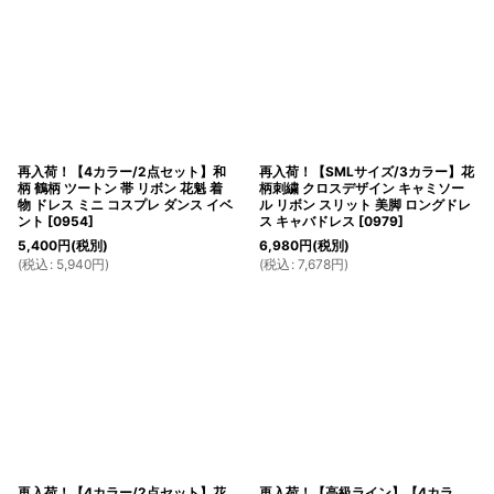
再入荷！【4カラー/2点セット】和
再入荷！【SMLサイズ/3カラー】花
柄 鶴柄 ツートン 帯 リボン 花魁 着
柄刺繍 クロスデザイン キャミソー
物 ドレス ミニ コスプレ ダンス イベ
ル リボン スリット 美脚 ロングドレ
ント
[
0954
]
ス キャバドレス
[
0979
]
5,400
円
(税別)
6,980
円
(税別)
(
税込
:
5,940
円
)
(
税込
:
7,678
円
)
再入荷！【4カラー/2点セット】花
再入荷！【高級ライン】【4カラ