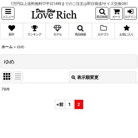
1万円以上送料無料♡平日14時までのご注文は即日発送!サイズ交換OK!
メニュー
商品検索
カート
ログイン
新作
ランキング
モデル
商品検索
カテゴリ
お気に入り
ホーム
>
ゆめ
ゆめ
表示順変更
閉じる
79
件
表示数
:
«
前
1
2
並び順
:
絞り込む