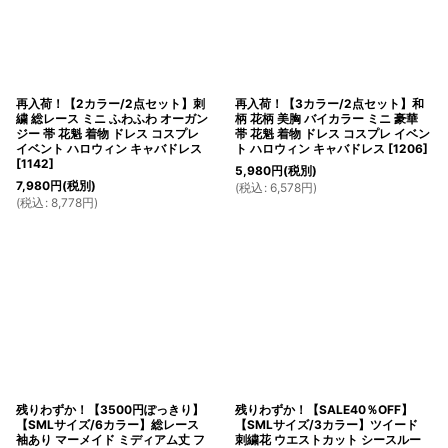
再入荷！【2カラー/2点セット】刺
再入荷！【3カラー/2点セット】和
繍 総レース ミニ ふわふわ オーガン
柄 花柄 美胸 バイカラー ミニ 豪華
ジー 帯 花魁 着物 ドレス コスプレ
帯 花魁 着物 ドレス コスプレ イベン
イベント ハロウィン キャバドレス
ト ハロウィン キャバドレス
[
1206
]
[
1142
]
5,980
円
(税別)
7,980
円
(税別)
(
税込
:
6,578
円
)
(
税込
:
8,778
円
)
残りわずか！【3500円ぽっきり】
残りわずか！【SALE40％OFF】
【SMLサイズ/6カラー】総レース
【SMLサイズ/3カラー】ツイード
袖あり マーメイド ミディアム丈 フ
刺繍花 ウエストカット シースルー