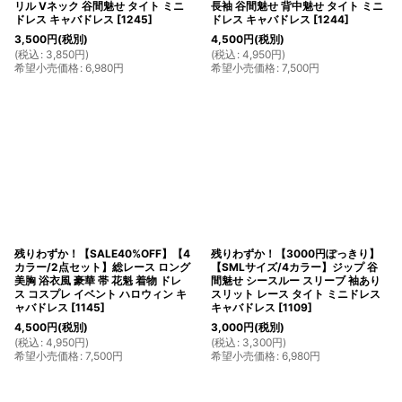
リル Vネック 谷間魅せ タイト ミニ
長袖 谷間魅せ 背中魅せ タイト ミニ
ドレス キャバドレス
[
1245
]
ドレス キャバドレス
[
1244
]
3,500
円
(税別)
4,500
円
(税別)
(
税込
:
3,850
円
)
(
税込
:
4,950
円
)
希望小売価格
:
6,980
円
希望小売価格
:
7,500
円
残りわずか！【SALE40%OFF】【4
残りわずか！【3000円ぽっきり】
カラー/2点セット】総レース ロング
【SMLサイズ/4カラー】ジップ 谷
美胸 浴衣風 豪華 帯 花魁 着物 ドレ
間魅せ シースルー スリーブ 袖あり
ス コスプレ イベント ハロウィン キ
スリット レース タイト ミニドレス
ャバドレス
[
1145
]
キャバドレス
[
1109
]
4,500
円
(税別)
3,000
円
(税別)
(
税込
:
4,950
円
)
(
税込
:
3,300
円
)
希望小売価格
:
7,500
円
希望小売価格
:
6,980
円