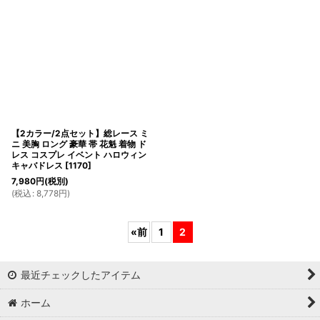
【2カラー/2点セット】総レース ミ
ニ 美胸 ロング 豪華 帯 花魁 着物 ド
レス コスプレ イベント ハロウィン
キャバドレス
[
1170
]
7,980
円
(税別)
(
税込
:
8,778
円
)
«
前
1
2
最近チェックしたアイテム
ホーム