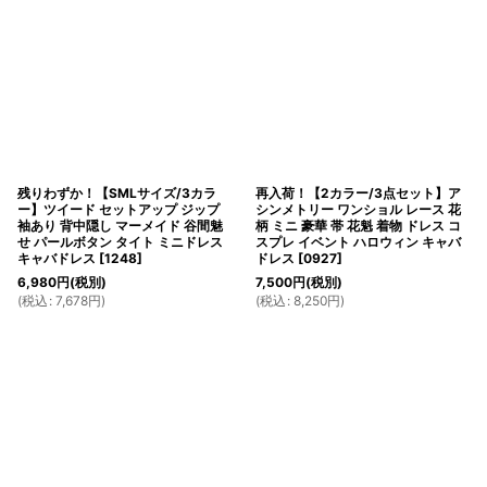
残りわずか！【SMLサイズ/3カラ
再入荷！【2カラー/3点セット】ア
ー】ツイード セットアップ ジップ
シンメトリー ワンショル レース 花
袖あり 背中隠し マーメイド 谷間魅
柄 ミニ 豪華 帯 花魁 着物 ドレス コ
せ パールボタン タイト ミニドレス
スプレ イベント ハロウィン キャバ
キャバドレス
[
1248
]
ドレス
[
0927
]
6,980
円
(税別)
7,500
円
(税別)
(
税込
:
7,678
円
)
(
税込
:
8,250
円
)