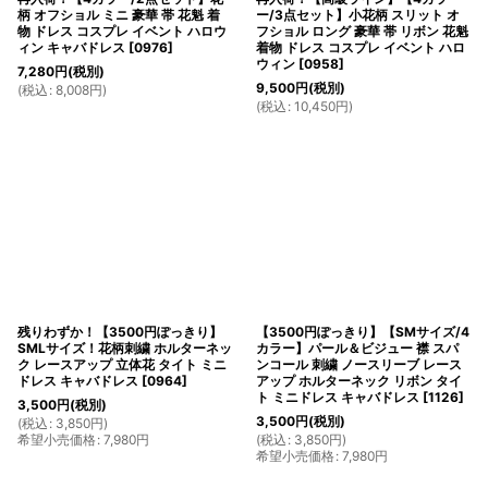
柄 オフショル ミニ 豪華 帯 花魁 着
ー/3点セット】小花柄 スリット オ
物 ドレス コスプレ イベント ハロウ
フショル ロング 豪華 帯 リボン 花魁
ィン キャバドレス
[
0976
]
着物 ドレス コスプレ イベント ハロ
ウィン
[
0958
]
7,280
円
(税別)
9,500
円
(税別)
(
税込
:
8,008
円
)
(
税込
:
10,450
円
)
残りわずか！【3500円ぽっきり】
【3500円ぽっきり】【SMサイズ/4
SMLサイズ！花柄刺繍 ホルターネッ
カラー】パール＆ビジュー 襟 スパ
ク レースアップ 立体花 タイト ミニ
ンコール 刺繍 ノースリーブ レース
ドレス キャバドレス
[
0964
]
アップ ホルターネック リボン タイ
ト ミニドレス キャバドレス
[
1126
]
3,500
円
(税別)
3,500
円
(税別)
(
税込
:
3,850
円
)
希望小売価格
:
7,980
円
(
税込
:
3,850
円
)
希望小売価格
:
7,980
円