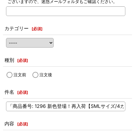
ございますので、迷惑メールフォルダもご確認ください。
カテゴリー
[
必須
]
種別
[
必須
]
注文前
注文後
件名
[
必須
]
内容
[
必須
]