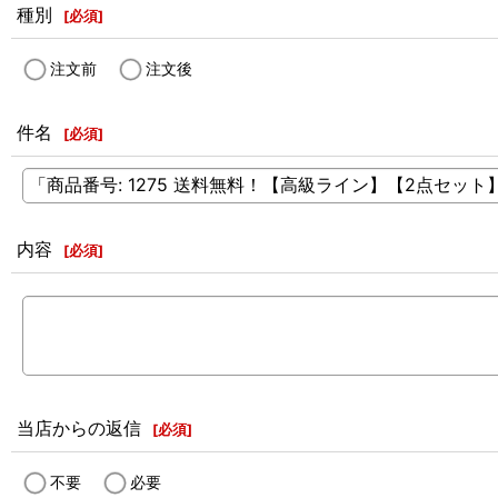
種別
[
必須
]
注文前
注文後
件名
[
必須
]
内容
[
必須
]
当店からの返信
[
必須
]
不要
必要