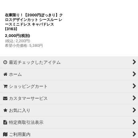
在庫限り！【2000円ぽっきり】ク
ロスデザインカット シースルー レ
ースミニドレス キャバドレス
[
3163
]
2,000
円
(税別)
(
税込
:
2,200
円
)
希望小売価格
:
5,380
円
最近チェックしたアイテム
ホーム
ショッピングカート
カスタマーサービス
お気に入り
特定商取引法表示
ご利用案内