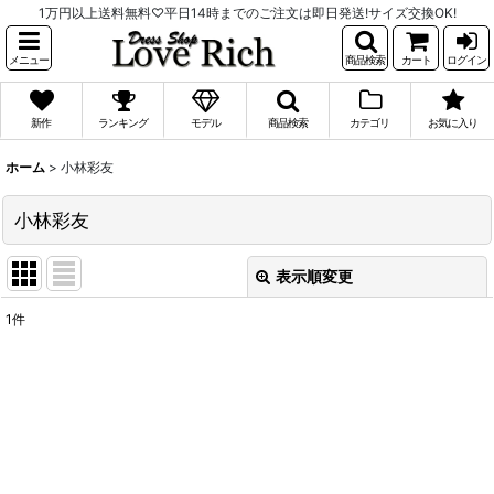
1万円以上送料無料♡平日14時までのご注文は即日発送!サイズ交換OK!
メニュー
商品検索
カート
ログイン
新作
ランキング
モデル
商品検索
カテゴリ
お気に入り
ホーム
>
小林彩友
小林彩友
表示順変更
閉じる
1
件
表示数
:
並び順
:
絞り込む