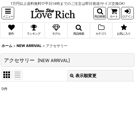
1万円以上送料無料♡平日14時までのご注文は即日発送!サイズ交換OK!
メニュー
商品検索
カート
ログイン
新作
ランキング
モデル
商品検索
カテゴリ
お気に入り
ホーム
>
NEW ARRIVAL
>
アクセサリー
アクセサリー
[
NEW ARRIVAL
]
表示順変更
閉じる
0
件
表示数
:
並び順
:
絞り込む