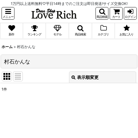
1万円以上送料無料♡平日14時までのご注文は即日発送!サイズ交換OK!
メニュー
商品検索
カート
ログイン
新作
ランキング
モデル
商品検索
カテゴリ
お気に入り
ホーム
>
村石かんな
村石かんな
表示順変更
閉じる
1
件
表示数
:
並び順
:
絞り込む