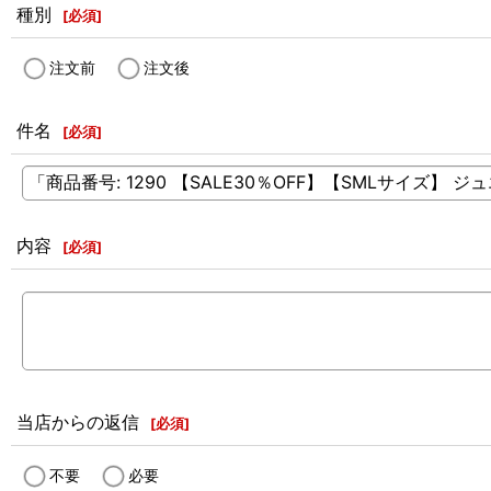
種別
[
必須
]
注文前
注文後
件名
[
必須
]
内容
[
必須
]
当店からの返信
[
必須
]
不要
必要