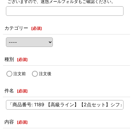
ございますので、迷惑メールフォルダもご確認ください。
カテゴリー
[
必須
]
種別
[
必須
]
注文前
注文後
件名
[
必須
]
内容
[
必須
]