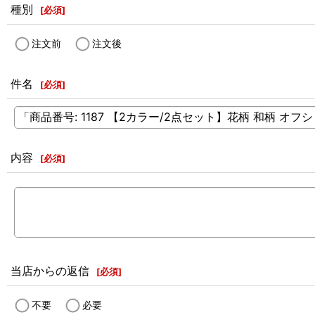
種別
[
必須
]
注文前
注文後
件名
[
必須
]
内容
[
必須
]
当店からの返信
[
必須
]
不要
必要