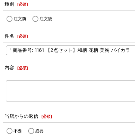
種別
[
必須
]
注文前
注文後
件名
[
必須
]
内容
[
必須
]
当店からの返信
[
必須
]
不要
必要