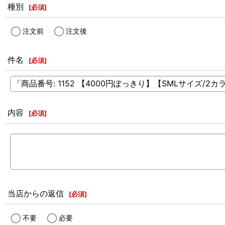
種別
[
必須
]
注文前
注文後
件名
[
必須
]
内容
[
必須
]
当店からの返信
[
必須
]
不要
必要