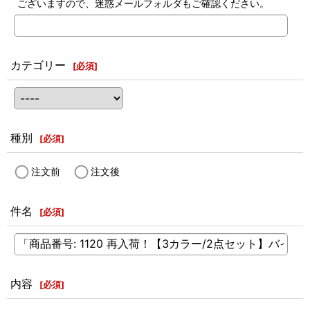
ございますので、迷惑メールフォルダもご確認ください。
カテゴリー
[
必須
]
種別
[
必須
]
注文前
注文後
件名
[
必須
]
内容
[
必須
]