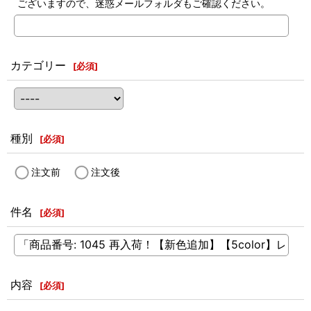
ございますので、迷惑メールフォルダもご確認ください。
カテゴリー
[
必須
]
種別
[
必須
]
注文前
注文後
件名
[
必須
]
内容
[
必須
]